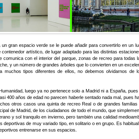
a un gran espacio verde se le puede añadir para convertirlo en un lu
e contenedor artístico, de lugar adaptado para las distintas estacio
 comunica con el interior del parque, zonas de recreo para todas la
oche, y un número de grandes árboles que lo convierten en un excele
 muchos tipos diferentes de ellos, no debemos olvidarnos de los
 Humanidad, luego ya no pertenece solo a Madrid ni a España, pues 
asi 400 años de edad no parecen haberle sentado nada mal, pues ha
os otros casos una quinta de recreo Real o de grandes familias 
cipal de Madrid, de los ciudadanos de todo el mundo, que simplemen
verano y sol tranquilo en invierno, pero también una calidad medioamb
 deportivas de muy variado tipo, en solitario o en grupo. Es habitua
deportivos entrenarse en sus espacios.