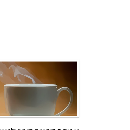
os en los que hay que cargar un poco las