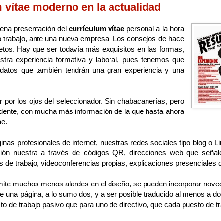
vítae moderno en la actualidad
ena presentación del
currículum vítae
personal a la hora
o trabajo, ante una nueva empresa. Los consejos de hace
tos. Hay que ser todavía más exquisitos en las formas,
stra experiencia formativa y laboral, pues tenemos que
datos que también tendrán una gran experiencia y una
r por los ojos del seleccionador. Sin chabacanerías, pero
tundente, con mucha más información de la que hasta ahora
ae.
as profesionales de internet, nuestras redes sociales tipo blog o L
ción nuestra a través de códigos QR, direcciones web que señalen
de trabajo, videoconferencias propias, explicaciones presenciales 
mite muchos menos alardes en el diseño, se pueden incorporar noved
una página, a lo sumo dos, y a ser posible traducido al menos a d
to de trabajo pasivo que para uno de directivo, que cada puesto de tra