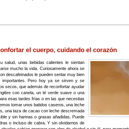
onfortar el cuerpo, cuidando el corazón
 salud, unas bebidas calientes le sientan
carse mucho la vida. Curiosamente ahora se
i son descafeinados le pueden sentar muy bien
 importantes. Pero hoy ya se sirven y se
rutos secos, que además de reconfortar ayudar
engibre con canela, un té verde suave o una
 para esas tardes frías o en las que necesitas
emos tomar unos batidos caseros, una leche
res, una taza de cacao con leche descremada
sible y sin harinas o grasas añadidas. Puede
ras o incluso de cabra. Y sin olvidarnos de
abuelas sabían preparar con algo de alcohol o sin él, para moment