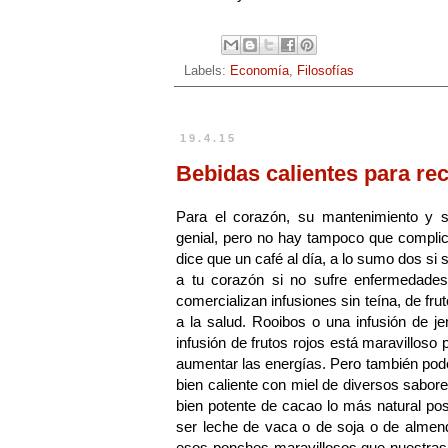
Labels:
Economía
,
Filosofías
19.4.15
Bebidas calientes para rec
Para el corazón, su mantenimiento y su
genial, pero no hay tampoco que compli
dice que un café al día, a lo sumo dos s
a tu corazón si no sufre enfermedades
comercializan infusiones sin teína, de f
a la salud. Rooibos o una infusión de j
infusión de frutos rojos está maravilloso
aumentar las energías. Pero también pod
bien caliente con miel de diversos sabo
bien potente de cacao lo más natural po
ser leche de vaca o de soja o de almend
esos ponches maravillosos que nuestras 