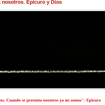
 nosotros. Epicuro y Dios
ros
. Cuando
se presenta nosotros
ya no somos". Epicuro