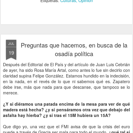
Etiquetas:
Culturas
Opinión
Preguntas que hacemos, en busca de la
JUL
19
osadía política
Después del Editorial de El País y del artículo de Juan Luis Cebrián
de ayer, ha sido Rosa María Artal, como antes lo fue sin decirlo con
claridad supina Felipe González. Estamos hundido en la indecisión,
en la nada, en el revés de lo que ni sabemos qué es. Zapatero
debe irse, más que nada para que descanse, que tampoco se lo
merece.
¿Y si diéramos una patada encima de la mesa para ver de qué
madera está hecha? ¿y si pensáramos otra vez que debajo del
asfalta hay hierba?
¿y si tras el 15M hubiera un 15A?
Que digo yo, una vez que el FMI avisa de que la crisis del euro
puede a través de Grecia ser mala para todo el mundo,
¿qué tal si