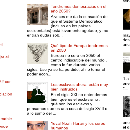
serv
Tendremos democracias en el
año 2050?
A veces me da la sensación de
que el Sistema Democrático
(incluso en los países
occidentales) está levemente agotado, y me
entran dudas sob...
may
desd
anci
il
Qué tipo de Europa tendremos
en 2050
Europa no será en 2050 el
ar el
centro indiscutible del mundo ,
como lo fue durante varios
siglos. Eso ya se ha perdido, al no tener el
poder econ...
“La 
22 con
ene
Los esclavos ahora, están muy
c...
bien instruidos
ciación
En el siglo XXI no entendemos
bien qué es el esclavismo ,
qué son los esclavos y
pensamos que es una cosa del siglo XVIII o
a lo sumo del ...
 amable
ono
Yuval Noah Harari y los seres
ónde
el d
humanos