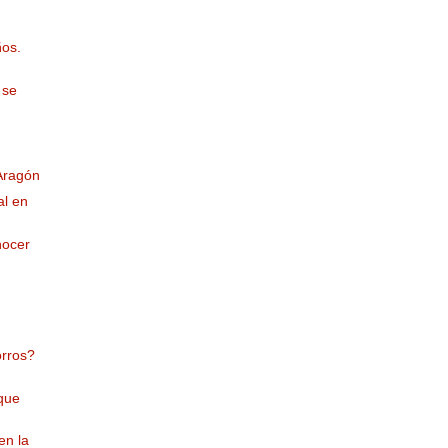
os.
 se
Aragón
al en
nocer
orros?
que
en la