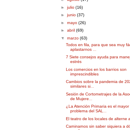
►
julio
(16)
►
junio
(37)
►
mayo
(26)
►
abril
(69)
▼
marzo
(63)
Todos en fila, para que sea muy fác
aplastarnos ...
7 Siete consejos ayuda para manej
estrés
Los comercios en los barrios son
imprescindibles
Cambios sobre la pandemia de 20
similares si...
Sesión de Cortometrajes de la Aso
de Mujere...
¿La Atención Primaria es el mayor
problema del SAL...
El teatro de los locales de alterne
Caminamos sin saber siquiera a d