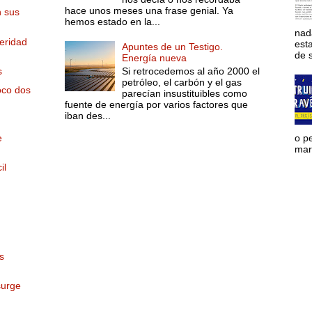
hace unos meses una frase genial. Ya
n sus
hemos estado en la...
nad
eridad
est
Apuntes de un Testigo.
de s
Energía nueva
Si retrocedemos al año 2000 el
s
petróleo, el carbón y el gas
oco dos
parecían insustituibles como
fuente de energía por varios factores que
iban des...
e
o p
mara
il
s
surge