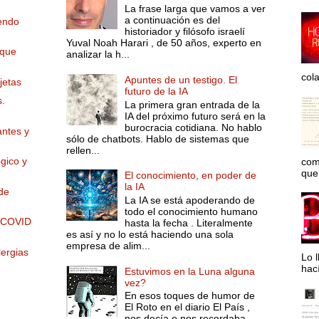
La frase larga que vamos a ver
a continuación es del
iendo
historiador y filósofo israelí
Yuval Noah Harari , de 50 años, experto en
 que
analizar la h...
col
Apuntes de un testigo. El
jetas
futuro de la IA
s.
La primera gran entrada de la
IA del próximo futuro será en la
burocracia cotidiana. No hablo
antes y
sólo de chatbots. Hablo de sistemas que
rellen...
gico y
com
que 
El conocimiento, en poder de
la IA
de
La IA se está apoderando de
todo el conocimiento humano
a COVID
hasta la fecha . Literalmente
es así y no lo está haciendo una sola
empresa de alim...
lergias
Lo l
hac
Estuvimos en la Luna alguna
vez?
En esos toques de humor de
El Roto en el diario El País ,
nos decía o nos recordaba