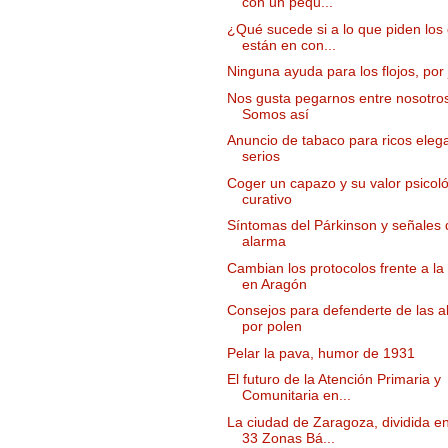
con un pequ...
¿Qué sucede si a lo que piden los
están en con...
Ninguna ayuda para los flojos, por 
Nos gusta pegarnos entre nosotro
Somos así
Anuncio de tabaco para ricos eleg
serios
Coger un capazo y su valor psicoló
curativo
Síntomas del Párkinson y señales 
alarma
Cambian los protocolos frente a l
en Aragón
Consejos para defenderte de las a
por polen
Pelar la pava, humor de 1931
El futuro de la Atención Primaria y
Comunitaria en...
La ciudad de Zaragoza, dividida e
33 Zonas Bá...