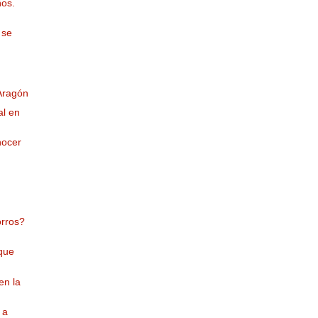
os.
 se
Aragón
al en
nocer
orros?
que
en la
 a