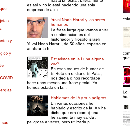
hasta la fecha . Literalmente
es así y no lo está haciendo una sola
 que
empresa de alim...
col
Yuval Noah Harari y los seres
jetas
humanos
s.
La frase larga que vamos a ver
a continuación es del
historiador y filósofo israelí
antes y
Yuval Noah Harari , de 50 años, experto en
analizar la h...
gico y
com
que 
Estuvimos en la Luna alguna
vez?
de
En esos toques de humor de
El Roto en el diario El País ,
a COVID
nos decía o nos recordaba
hace unos meses una frase genial. Ya
hemos estado en la...
lergias
Lo l
hac
Hablemos de IA y sus peligros
En varias ocasiones he
hablado y escrito de la IA y he
dicho que era (como) una
herramienta muy válida ,
peligrosa a veces, pero utilizada p...
n sus