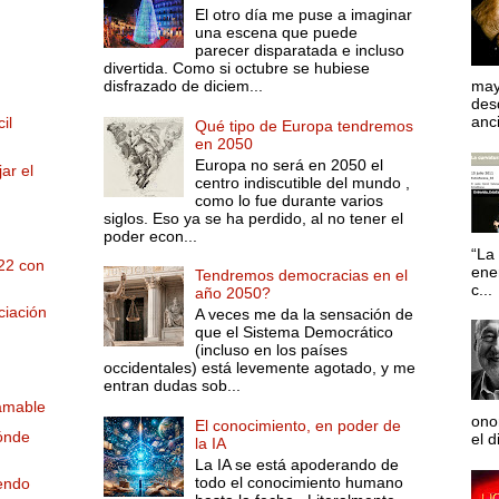
El otro día me puse a imaginar
una escena que puede
parecer disparatada e incluso
divertida. Como si octubre se hubiese
disfrazado de diciem...
may
desd
anci
il
Qué tipo de Europa tendremos
en 2050
Europa no será en 2050 el
ar el
centro indiscutible del mundo ,
como lo fue durante varios
siglos. Eso ya se ha perdido, al no tener el
poder econ...
“La 
22 con
ene
Tendremos democracias en el
c...
año 2050?
ciación
A veces me da la sensación de
que el Sistema Democrático
(incluso en los países
occidentales) está levemente agotado, y me
entran dudas sob...
 amable
ono
El conocimiento, en poder de
ónde
el d
la IA
La IA se está apoderando de
todo el conocimiento humano
iendo