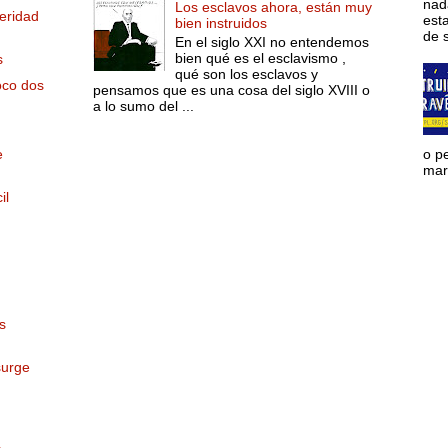
nad
Los esclavos ahora, están muy
eridad
est
bien instruidos
de s
En el siglo XXI no entendemos
bien qué es el esclavismo ,
s
qué son los esclavos y
oco dos
pensamos que es una cosa del siglo XVIII o
a lo sumo del ...
e
o p
mara
il
s
surge