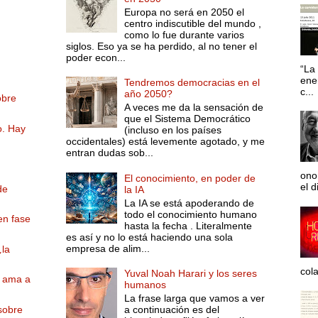
Europa no será en 2050 el
centro indiscutible del mundo ,
como lo fue durante varios
siglos. Eso ya se ha perdido, al no tener el
poder econ...
“La 
ene
Tendremos democracias en el
c...
año 2050?
obre
A veces me da la sensación de
que el Sistema Democrático
o. Hay
(incluso en los países
occidentales) está levemente agotado, y me
entran dudas sob...
ono
El conocimiento, en poder de
el d
de
la IA
La IA se está apoderando de
todo el conocimiento humano
en fase
hasta la fecha . Literalmente
es así y no lo está haciendo una sola
empresa de alim...
¿la
col
Yuval Noah Harari y los seres
y ama a
humanos
La frase larga que vamos a ver
sobre
a continuación es del