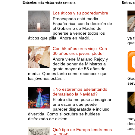
Entradas más vistas esta semana
Entrada
Los áticos y su podredumbre
Preocupada está media
España rica, con la decisión de
el Gobierno de Madrid de
ponerse a vender todos los
áticos que pilla. Ahora en Madri...
ya 
que 
Con 55 años eres viejo. Con
30 años eres joven. ¡Jodo!
Ahora viene Mariano Rajoy y
decide poner de Ministros a
gente mayor de 55 años de
media. Que es tanto como reconocer que
los jóvenes están...
Goo
serv
¿No estaremos adelantando
demasiado la Navidad?
El otro día me puse a imaginar
una escena que puede
parecer disparatada e incluso
divertida. Como si octubre se hubiese
disfrazado de diciem...
may
desd
anci
Qué tipo de Europa tendremos
en 2050