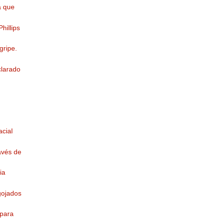
a que
hillips
gripe.
clarado
cial
avés de
ia
gojados
 para