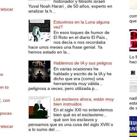
historiador y filósofo israelí
Yuval Noah Harari , de 50 años, experto en
retocar
analizar la h...
com
que 
Estuvimos en la Luna alguna
vez?
En esos toques de humor de
El Roto en el diario El País ,
nos decía o nos recordaba
hace unos meses una frase genial. Ya
hemos estado en la...
Lo l
hac
Hablemos de IA y sus peligros
En varias ocasiones he
hablado y escrito de la IA y he
os
dicho que era (como) una
herramienta muy válida ,
en to
peligrosa a veces, pero utilizada p...
nad
Los esclavos ahora, están muy
2, con
est
bien instruidos
de s
En el siglo XXI no entendemos
 pocas
bien qué es el esclavismo ,
qué son los esclavos y
pensamos que es una cosa del siglo XVIII o
retocar
a lo sumo del ...