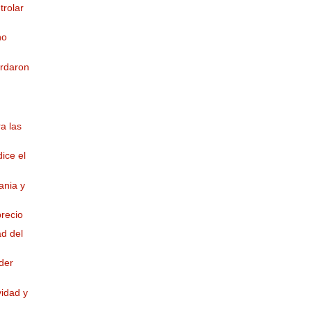
trolar
no
ordaron
a las
ice el
ania y
recio
d del
der
vidad y