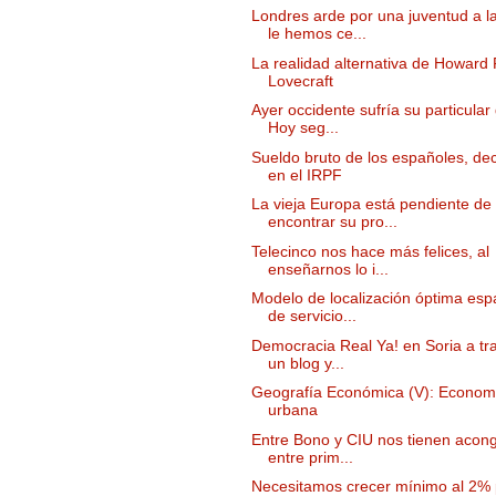
Londres arde por una juventud a l
le hemos ce...
La realidad alternativa de Howard P
Lovecraft
Ayer occidente sufría su particular 
Hoy seg...
Sueldo bruto de los españoles, de
en el IRPF
La vieja Europa está pendiente de
encontrar su pro...
Telecinco nos hace más felices, al
enseñarnos lo i...
Modelo de localización óptima espa
de servicio...
Democracia Real Ya! en Soria a tr
un blog y...
Geografía Económica (V): Econom
urbana
Entre Bono y CIU nos tienen acon
entre prim...
Necesitamos crecer mínimo al 2%