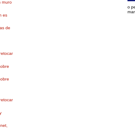
n muro
o p
mara
n es
as de
retocar
sobre
sobre
retocar
y
net,