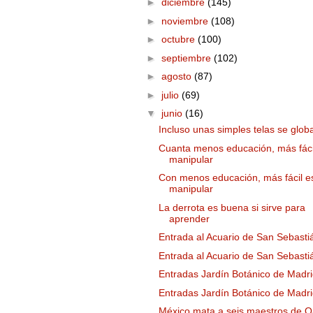
►
diciembre
(145)
►
noviembre
(108)
►
octubre
(100)
►
septiembre
(102)
►
agosto
(87)
►
julio
(69)
▼
junio
(16)
Incluso unas simples telas se glob
Cuanta menos educación, más fáci
manipular
Con menos educación, más fácil e
manipular
La derrota es buena si sirve para
aprender
Entrada al Acuario de San Sebasti
Entrada al Acuario de San Sebasti
Entradas Jardín Botánico de Madri
Entradas Jardín Botánico de Madri
México mata a seis maestros de 