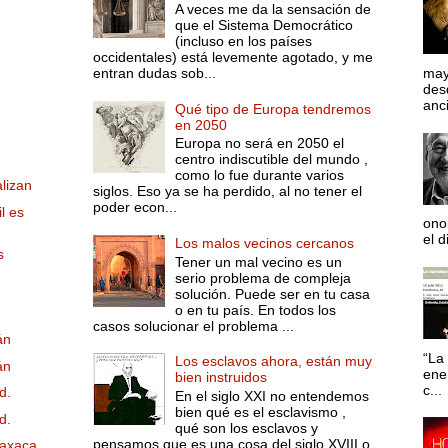
A veces me da la sensación de
que el Sistema Democrático
(incluso en los países
occidentales) está levemente agotado, y me
entran dudas sob...
may
desd
anci
Qué tipo de Europa tendremos
en 2050
Europa no será en 2050 el
centro indiscutible del mundo ,
como lo fue durante varios
alizan
siglos. Eso ya se ha perdido, al no tener el
poder econ...
l es
ono
el d
Los malos vecinos cercanos
s
Tener un mal vecino es un
serio problema de compleja
solución. Puede ser en tu casa
o en tu país. En todos los
casos solucionar el problema ...
án
“La 
Los esclavos ahora, están muy
án
ene
bien instruidos
c...
d.
En el siglo XXI no entendemos
bien qué es el esclavismo ,
d.
qué son los esclavos y
pensamos que es una cosa del siglo XVIII o
Oaxaca