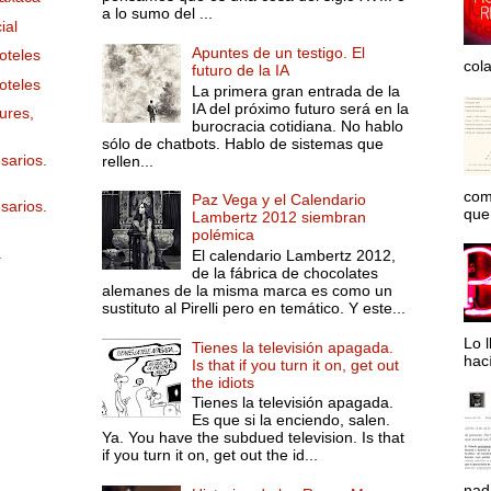
a lo sumo del ...
ial
Apuntes de un testigo. El
oteles
col
futuro de la IA
oteles
La primera gran entrada de la
IA del próximo futuro será en la
ures,
burocracia cotidiana. No hablo
sólo de chatbots. Hablo de sistemas que
sarios.
rellen...
com
Paz Vega y el Calendario
sarios.
que 
Lambertz 2012 siembran
polémica
.
El calendario Lambertz 2012,
de la fábrica de chocolates
alemanes de la misma marca es como un
sustituto al Pirelli pero en temático. Y este...
Lo l
Tienes la televisión apagada.
hac
Is that if you turn it on, get out
the idiots
Tienes la televisión apagada.
Es que si la enciendo, salen.
Ya. You have the subdued television. Is that
if you turn it on, get out the id...
nad