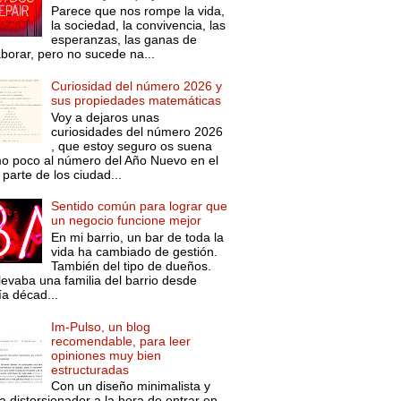
Parece que nos rompe la vida,
la sociedad, la convivencia, las
esperanzas, las ganas de
aborar, pero no sucede na...
Curiosidad del número 2026 y
sus propiedades matemáticas
Voy a dejaros unas
curiosidades del número 2026
, que estoy seguro os suena
o poco al número del Año Nuevo en el
parte de los ciudad...
Sentido común para lograr que
un negocio funcione mejor
En mi barrio, un bar de toda la
vida ha cambiado de gestión.
También del tipo de dueños.
levaba una familia del barrio desde
ía décad...
Im-Pulso, un blog
recomendable, para leer
opiniones muy bien
estructuradas
Con un diseño minimalista y
a distorsionador a la hora de entrar en