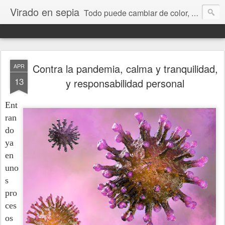
Virado en sepia
Todo puede cambiar de color, depende de nosotros y de nuestra capacidad para aprender a mirar. Hablamos de sociedad, economía, empresa, política, RRHH, formación. De Historia reciente, de educación y de temas sociales.
Contra la pandemia, calma y tranquilidad,
APR
13
y responsabilidad personal
Ent
ran
do
ya
en
uno
s
pro
ces
os