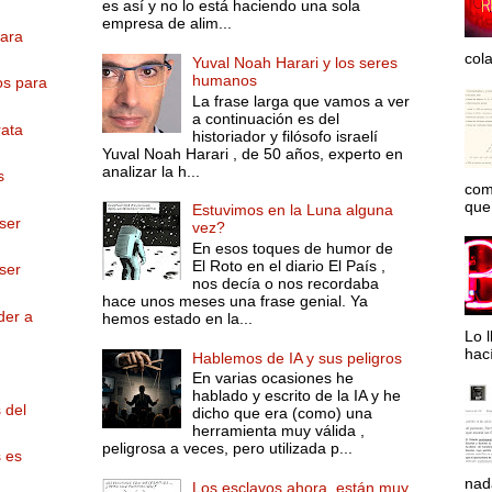
es así y no lo está haciendo una sola
empresa de alim...
para
col
Yuval Noah Harari y los seres
humanos
os para
La frase larga que vamos a ver
a continuación es del
rata
historiador y filósofo israelí
Yuval Noah Harari , de 50 años, experto en
analizar la h...
s
com
que 
Estuvimos en la Luna alguna
ser
vez?
En esos toques de humor de
El Roto en el diario El País ,
ser
nos decía o nos recordaba
hace unos meses una frase genial. Ya
der a
hemos estado en la...
Lo l
hac
Hablemos de IA y sus peligros
En varias ocasiones he
hablado y escrito de la IA y he
 del
dicho que era (como) una
herramienta muy válida ,
peligrosa a veces, pero utilizada p...
s es
nad
Los esclavos ahora, están muy