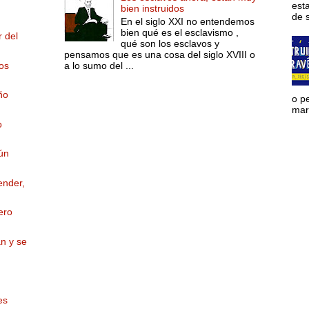
est
bien instruidos
de s
En el siglo XXI no entendemos
bien qué es el esclavismo ,
r del
qué son los esclavos y
pensamos que es una cosa del siglo XVIII o
los
a lo sumo del ...
ño
o p
mara
o
ún
ender,
ero
n y se
es