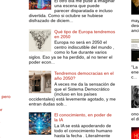
El otro día me puse a imaginar
una escena que puede
parecer disparatada e incluso
divertida. Como si octubre se hubiese
disfrazado de diciem...
may
desd
anci
Qué tipo de Europa tendremos
en 2050
Europa no será en 2050 el
centro indiscutible del mundo ,
como lo fue durante varios
siglos. Eso ya se ha perdido, al no tener el
poder econ...
“La 
ene
Tendremos democracias en el
c...
año 2050?
A veces me da la sensación de
que el Sistema Democrático
(incluso en los países
, pero
occidentales) está levemente agotado, y me
entran dudas sob...
or
ono
El conocimiento, en poder de
el d
la IA
r
La IA se está apoderando de
todo el conocimiento humano
hasta la fecha . Literalmente
a