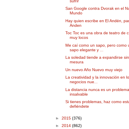
sufrir
San Google contra Dvorak en el N
Mundo
Hay quien escribe en El Andén, par
Anden
Toc Toc es una obra de teatro de 
muy locos
Me caí como un sapo, pero como 
sapo elegante y ...
La soledad tiende a expandirse sin
mesura
Un nuevo Año Nuevo muy viejo
La creatividad y la innovación en l
negocios nue...
La distancia nunca es un problem
insalvable
Si tienes problemas, haz como esta
defiéndete
►
2015
(376)
►
2014
(862)