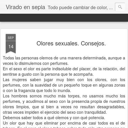
Virado en sepia
Todo puede cambiar de color, depende de nosotros y de nuestra capacidad para aprender a mirar. Hablamos de sociedad, economía, empresa, política, RRHH, formación. De Historia reciente, de educación y de temas sociales.
SEP
Olores sexuales. Consejos.
14
Todas las personas olemos de una manera determinada, aunque a
veces lo disimulemos con perfumes.
En el sexo el olor es parte indisoluble del placer, de la relación, del
sentirse a gusto con la persona que te acompaña.
Las mujeres saben jugar muy bien con los olores, con los
perfumes, con la suavidad de un pequeño toque en algunas zonas
o con la fragancia que todo lo inunda.
Los hombres somos mucho más torpes, no usamos mucho los
perfumes, y acudimos al sexo con la presencia propia de nuestros
olores limpios, que si bien a veces no resultan desagradables,
otras veces impiden el ejercicio del sexo con tranquilidad.
Debemos saber todos a qué olemos y con qué potencia.
Un olor que hay que eliminar por encima de casi todos es el de