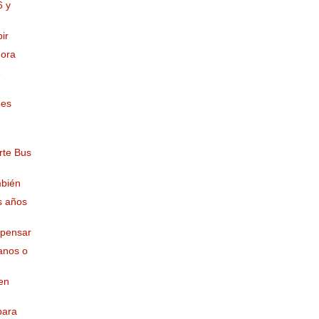
6 y
ir
mora
e
 es
rte Bus
mbién
os años
 pensar
banos o
en
para