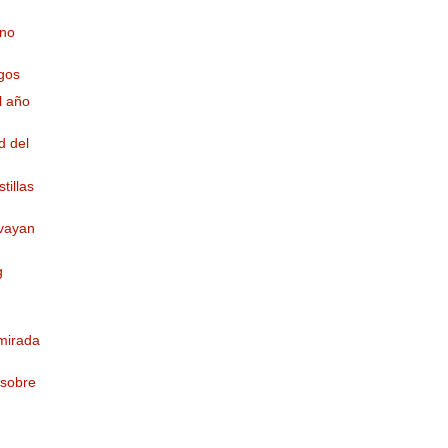
 no
gos
l año
d del
tillas
 vayan
g
mirada
 sobre