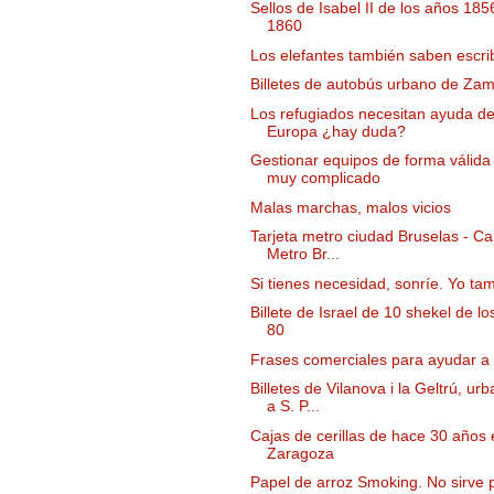
Sellos de Isabel II de los años 185
1860
Los elefantes también saben escrib
Billetes de autobús urbano de Za
Los refugiados necesitan ayuda d
Europa ¿hay duda?
Gestionar equipos de forma válida
muy complicado
Malas marchas, malos vicios
Tarjeta metro ciudad Bruselas - Ca
Metro Br...
Si tienes necesidad, sonríe. Yo ta
Billete de Israel de 10 shekel de l
80
Frases comerciales para ayudar a
Billetes de Vilanova i la Geltrú, ur
a S. P...
Cajas de cerillas de hace 30 años 
Zaragoza
Papel de arroz Smoking. No sirve 