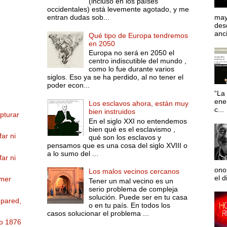
(incluso en los países
occidentales) está levemente agotado, y me
entran dudas sob...
may
desd
anci
Qué tipo de Europa tendremos
en 2050
Europa no será en 2050 el
centro indiscutible del mundo ,
como lo fue durante varios
siglos. Eso ya se ha perdido, al no tener el
poder econ...
“La 
ene
Los esclavos ahora, están muy
c...
bien instruidos
apturar
En el siglo XXI no entendemos
bien qué es el esclavismo ,
far ni
qué son los esclavos y
pensamos que es una cosa del siglo XVIII o
a lo sumo del ...
far ni
ono
Los malos vecinos cercanos
el d
omer
Tener un mal vecino es un
serio problema de compleja
solución. Puede ser en tu casa
 pared,
o en tu país. En todos los
casos solucionar el problema ...
ño 1876