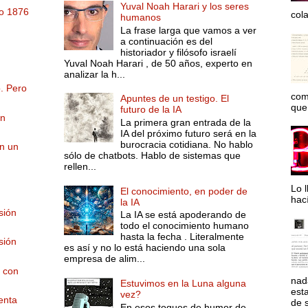
Yuval Noah Harari y los seres
ño 1876
col
humanos
.
La frase larga que vamos a ver
a continuación es del
historiador y filósofo israelí
Yuval Noah Harari , de 50 años, experto en
analizar la h...
. Pero
com
Apuntes de un testigo. El
que 
futuro de la IA
un
La primera gran entrada de la
IA del próximo futuro será en la
burocracia cotidiana. No hablo
en un
sólo de chatbots. Hablo de sistemas que
rellen...
Lo l
El conocimiento, en poder de
hac
la IA
sión
La IA se está apoderando de
todo el conocimiento humano
hasta la fecha . Literalmente
sión
es así y no lo está haciendo una sola
empresa de alim...
s con
nad
Estuvimos en la Luna alguna
est
vez?
enta
de s
En esos toques de humor de