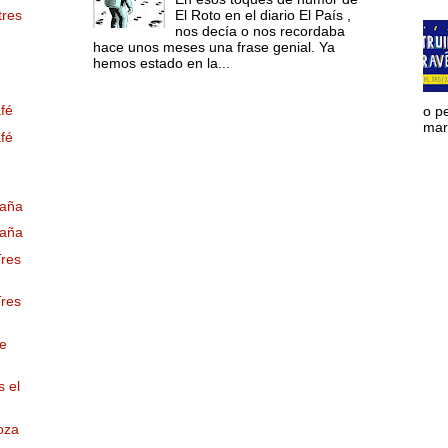
tres
El Roto en el diario El País ,
nos decía o nos recordaba
hace unos meses una frase genial. Ya
hemos estado en la...
fé
o p
mara
fé
paña
paña
Tres
Tres
e
s el
oza