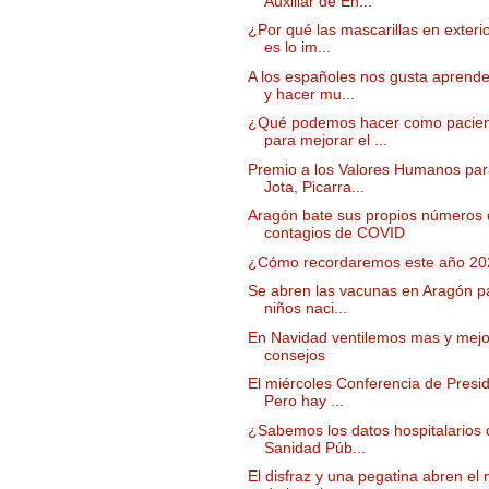
Auxiliar de En...
¿Por qué las mascarillas en exteri
es lo im...
A los españoles nos gusta aprend
y hacer mu...
¿Qué podemos hacer como pacien
para mejorar el ...
Premio a los Valores Humanos par
Jota, Picarra...
Aragón bate sus propios números
contagios de COVID
¿Cómo recordaremos este año 20
Se abren las vacunas en Aragón pa
niños naci...
En Navidad ventilemos mas y mejo
consejos
El miércoles Conferencia de Presi
Pero hay ...
¿Sabemos los datos hospitalarios 
Sanidad Púb...
El disfraz y una pegatina abren el