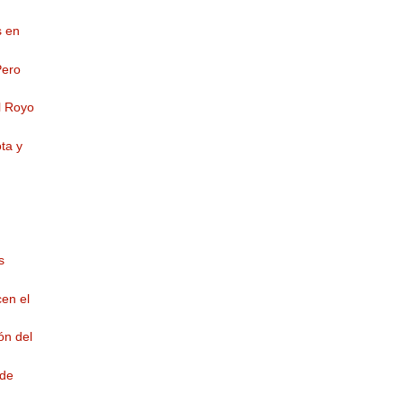
s en
Pero
l Royo
ta y
s
en el
ón del
 de