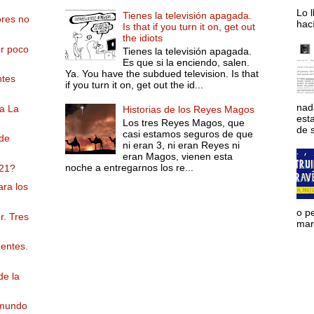
Lo l
Tienes la televisión apagada.
ores no
hac
Is that if you turn it on, get out
the idiots
er poco
Tienes la televisión apagada.
Es que si la enciendo, salen.
Ya. You have the subdued television. Is that
tes
if you turn it on, get out the id...
nad
a La
Historias de los Reyes Magos
est
Los tres Reyes Magos, que
de s
casi estamos seguros de que
 de
ni eran 3, ni eran Reyes ni
eran Magos, vienen esta
noche a entregarnos los re...
21?
ra los
o p
r. Tres
mara
dentes.
de la
 mundo