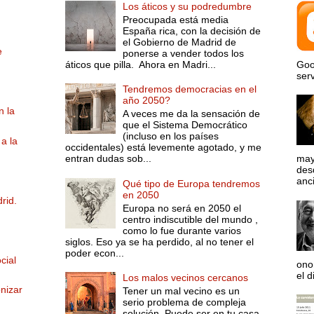
Los áticos y su podredumbre
Preocupada está media
España rica, con la decisión de
el Gobierno de Madrid de
e
ponerse a vender todos los
áticos que pilla. Ahora en Madri...
Goo
serv
Tendremos democracias en el
año 2050?
n la
A veces me da la sensación de
que el Sistema Democrático
(incluso en los países
a la
occidentales) está levemente agotado, y me
entran dudas sob...
may
desd
anci
Qué tipo de Europa tendremos
en 2050
rid.
Europa no será en 2050 el
centro indiscutible del mundo ,
como lo fue durante varios
siglos. Eso ya se ha perdido, al no tener el
poder econ...
cial
ono
el d
Los malos vecinos cercanos
nizar
Tener un mal vecino es un
serio problema de compleja
solución. Puede ser en tu casa