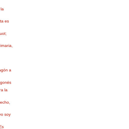
la
ta es
uot;
imaria,
agón a
agonés
ra la
recho,
yo soy
 Es