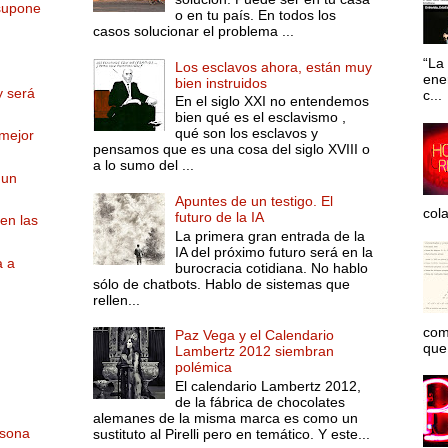
supone
o en tu país. En todos los
casos solucionar el problema ...
“La 
Los esclavos ahora, están muy
ene
bien instruidos
y será
c...
En el siglo XXI no entendemos
bien qué es el esclavismo ,
qué son los esclavos y
 mejor
pensamos que es una cosa del siglo XVIII o
a lo sumo del ...
 un
Apuntes de un testigo. El
col
futuro de la IA
 en las
La primera gran entrada de la
IA del próximo futuro será en la
a a
burocracia cotidiana. No hablo
sólo de chatbots. Hablo de sistemas que
rellen...
com
Paz Vega y el Calendario
que 
Lambertz 2012 siembran
polémica
El calendario Lambertz 2012,
de la fábrica de chocolates
alemanes de la misma marca es como un
rsona
sustituto al Pirelli pero en temático. Y este...