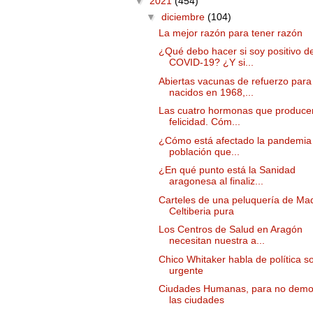
▼
2021
(454)
▼
diciembre
(104)
La mejor razón para tener razón
¿Qué debo hacer si soy positivo d
COVID-19? ¿Y si...
Abiertas vacunas de refuerzo para
nacidos en 1968,...
Las cuatro hormonas que produce
felicidad. Cóm...
¿Cómo está afectado la pandemia 
población que...
¿En qué punto está la Sanidad
aragonesa al finaliz...
Carteles de una peluquería de Mad
Celtiberia pura
Los Centros de Salud en Aragón
necesitan nuestra a...
Chico Whitaker habla de política so
urgente
Ciudades Humanas, para no demo
las ciudades