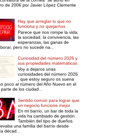
curvatura de la córnea” se abrió en
ro de 2006 por Javier López Clemente
Hay que arreglar lo que no
funciona y no quejarnos
Parece que nos rompe la vida,
la sociedad, la convivencia, las
esperanzas, las ganas de
aborar, pero no sucede na...
Curiosidad del número 2026 y
sus propiedades matemáticas
Voy a dejaros unas
curiosidades del número 2026
, que estoy seguro os suena
o poco al número del Año Nuevo en el
parte de los ciudad...
Sentido común para lograr que
un negocio funcione mejor
En mi barrio, un bar de toda la
vida ha cambiado de gestión.
También del tipo de dueños.
levaba una familia del barrio desde
ía décad...