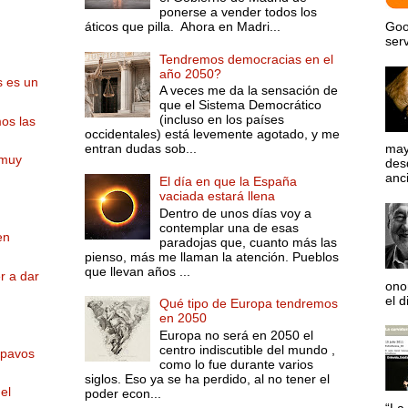
ponerse a vender todos los
áticos que pilla. Ahora en Madri...
Goo
serv
Tendremos democracias en el
año 2050?
s es un
A veces me da la sensación de
que el Sistema Democrático
(incluso en los países
os las
occidentales) está levemente agotado, y me
entran dudas sob...
may
 muy
desd
anci
El día en que la España
vaciada estará llena
Dentro de unos días voy a
contemplar una de esas
en
paradojas que, cuanto más las
pienso, más me llaman la atención. Pueblos
que llevan años ...
r a dar
ono
el d
Qué tipo de Europa tendremos
en 2050
Europa no será en 2050 el
centro indiscutible del mundo ,
e pavos
como lo fue durante varios
siglos. Eso ya se ha perdido, al no tener el
el
poder econ...