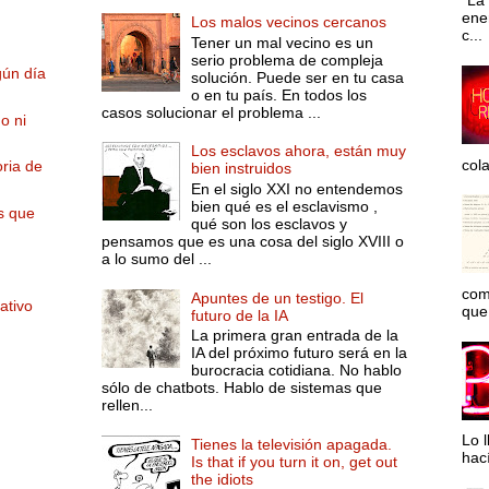
“La 
ene
Los malos vecinos cercanos
c...
Tener un mal vecino es un
serio problema de compleja
gún día
solución. Puede ser en tu casa
o en tu país. En todos los
casos solucionar el problema ...
o ni
Los esclavos ahora, están muy
col
oria de
bien instruidos
En el siglo XXI no entendemos
bien qué es el esclavismo ,
s que
qué son los esclavos y
pensamos que es una cosa del siglo XVIII o
a lo sumo del ...
com
Apuntes de un testigo. El
ativo
que 
futuro de la IA
La primera gran entrada de la
IA del próximo futuro será en la
burocracia cotidiana. No hablo
sólo de chatbots. Hablo de sistemas que
rellen...
Lo l
Tienes la televisión apagada.
hac
Is that if you turn it on, get out
the idiots