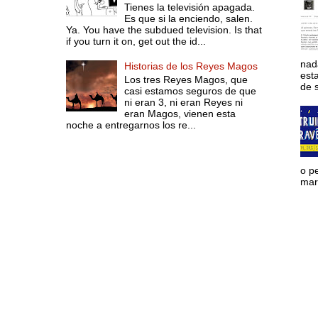
Tienes la televisión apagada.
Es que si la enciendo, salen.
Ya. You have the subdued television. Is that
if you turn it on, get out the id...
nad
Historias de los Reyes Magos
est
Los tres Reyes Magos, que
de s
casi estamos seguros de que
ni eran 3, ni eran Reyes ni
eran Magos, vienen esta
noche a entregarnos los re...
o p
mara