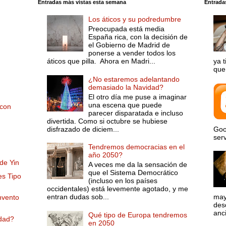
Entradas más vistas esta semana
Entrada
Los áticos y su podredumbre
Preocupada está media
España rica, con la decisión de
el Gobierno de Madrid de
ponerse a vender todos los
áticos que pilla. Ahora en Madri...
ya 
que 
¿No estaremos adelantando
demasiado la Navidad?
El otro día me puse a imaginar
una escena que puede
 con
parecer disparatada e incluso
divertida. Como si octubre se hubiese
disfrazado de diciem...
Goo
serv
Tendremos democracias en el
año 2050?
 de Yin
A veces me da la sensación de
que el Sistema Democrático
es Tipo
(incluso en los países
occidentales) está levemente agotado, y me
entran dudas sob...
may
nvento
desd
anci
Qué tipo de Europa tendremos
idad?
en 2050