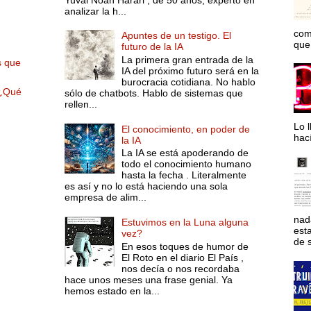
analizar la h...
com
Apuntes de un testigo. El
que 
futuro de la IA
La primera gran entrada de la
 que
IA del próximo futuro será en la
burocracia cotidiana. No hablo
 ¿Qué
sólo de chatbots. Hablo de sistemas que
rellen...
Lo l
El conocimiento, en poder de
hac
la IA
La IA se está apoderando de
todo el conocimiento humano
hasta la fecha . Literalmente
es así y no lo está haciendo una sola
empresa de alim...
nad
Estuvimos en la Luna alguna
est
vez?
de s
En esos toques de humor de
El Roto en el diario El País ,
nos decía o nos recordaba
hace unos meses una frase genial. Ya
hemos estado en la...