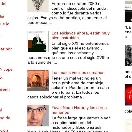
 del
Europa no será en 2050 el
centro indiscutible del mundo ,
como lo fue durante varios
die
siglos. Eso ya se ha perdido, al no tener el
poder econ...
ue lo
“La 
ene
Los esclavos ahora, están muy
e
c...
bien instruidos
En el siglo XXI no entendemos
bien qué es el esclavismo ,
ar por
qué son los esclavos y
pensamos que es una cosa del siglo XVIII o
a lo sumo del ...
s? Jope
ono
Los malos vecinos cercanos
el d
o.
Tener un mal vecino es un
serio problema de compleja
solución. Puede ser en tu casa
mismo
o en tu país. En todos los
casos solucionar el problema ...
o
Yuval Noah Harari y los seres
l
col
humanos
La frase larga que vamos a ver
uno de
a continuación es del
historiador y filósofo israelí
pción
Yuval Noah Harari , de 50 años, experto en