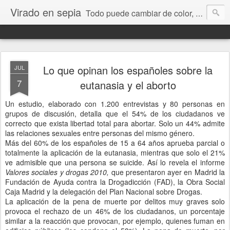
Virado en sepia
Todo puede cambiar de color, depende de nosotros y de nuestra capacidad para aprender a mirar. Hablamos de sociedad, economía, empresa, política, RRHH, formación. De Historia reciente, de educación y de temas sociales.
Lo que opinan los españoles sobre la
JUL
7
eutanasia y el aborto
Un estudio, elaborado con 1.200 entrevistas y 80 personas en
grupos de discusión, detalla que el 54% de los ciudadanos ve
correcto que exista libertad total para abortar. Solo un 44% admite
las relaciones sexuales entre personas del mismo género.
Más del 60% de los españoles de 15 a 64 años aprueba parcial o
totalmente la aplicación de la eutanasia, mientras que solo el 21%
ve admisible que una persona se suicide. Así lo revela el informe
Valores sociales y drogas 2010,
que presentaron ayer en Madrid la
Fundación de Ayuda contra la Drogadicción (FAD), la Obra Social
Caja Madrid y la delegación del Plan Nacional sobre Drogas.
La aplicación de la pena de muerte por delitos muy graves solo
provoca el rechazo de un 46% de los ciudadanos, un porcentaje
similar a la reacción que provocan, por ejemplo, quienes fuman en