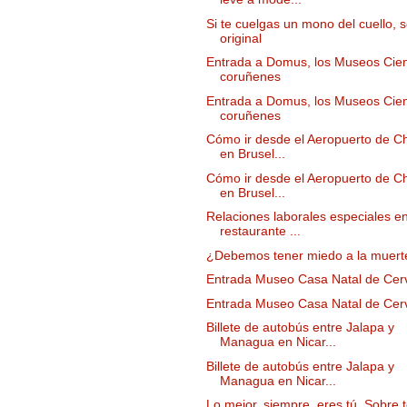
Si te cuelgas un mono del cuello, 
original
Entrada a Domus, los Museos Cient
coruñenes
Entrada a Domus, los Museos Cient
coruñenes
Cómo ir desde el Aeropuerto de Ch
en Brusel...
Cómo ir desde el Aeropuerto de Ch
en Brusel...
Relaciones laborales especiales e
restaurante ...
¿Debemos tener miedo a la muert
Entrada Museo Casa Natal de Cer
Entrada Museo Casa Natal de Cer
Billete de autobús entre Jalapa y
Managua en Nicar...
Billete de autobús entre Jalapa y
Managua en Nicar...
Lo mejor, siempre, eres tú. Sobre 