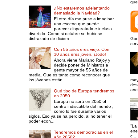
que 
¿No estaremos adelantando
demasiado la Navidad?
El otro día me puse a imaginar
una escena que puede
parecer disparatada e incluso
divertida. Como si octubre se hubiese
disfrazado de diciem...
Goo
serv
Con 55 años eres viejo. Con
30 años eres joven. ¡Jodo!
Ahora viene Mariano Rajoy y
decide poner de Ministros a
gente mayor de 55 años de
media. Que es tanto como reconocer que
los jóvenes están...
may
desd
anci
Qué tipo de Europa tendremos
en 2050
Europa no será en 2050 el
centro indiscutible del mundo ,
como lo fue durante varios
siglos. Eso ya se ha perdido, al no tener el
poder econ...
“La 
ene
Tendremos democracias en el
c...
año 2050?