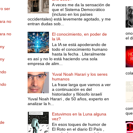
A veces me da la sensación de
ro ser
que el Sistema Democrático
(incluso en los países
occidentales) está levemente agotado, y me
Para no
entran dudas sob...
ono
Para no
El conocimiento, en poder de
el d
la IA
La IA se está apoderando de
nny
todo el conocimiento humano
hasta la fecha . Literalmente
es así y no lo está haciendo una sola
nny
empresa de alim...
ando
col
Yuval Noah Harari y los seres
humanos
ando
La frase larga que vamos a ver
a continuación es del
historiador y filósofo israelí
Yuval Noah Harari , de 50 años, experto en
analizar la h...
com
que 
Estuvimos en la Luna alguna
vez?
 de
En esos toques de humor de
El Roto en el diario El País ,