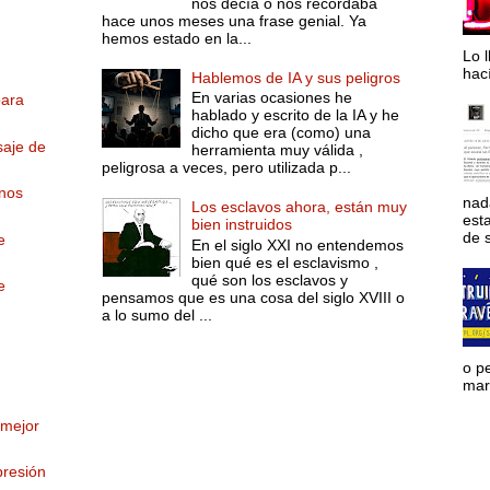
nos decía o nos recordaba
hace unos meses una frase genial. Ya
hemos estado en la...
Lo l
hac
Hablemos de IA y sus peligros
En varias ocasiones he
para
hablado y escrito de la IA y he
dicho que era (como) una
saje de
herramienta muy válida ,
peligrosa a veces, pero utilizada p...
anos
nad
Los esclavos ahora, están muy
est
bien instruidos
de s
e
En el siglo XXI no entendemos
bien qué es el esclavismo ,
qué son los esclavos y
e
pensamos que es una cosa del siglo XVIII o
a lo sumo del ...
o p
mara
 mejor
presión