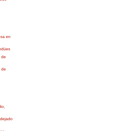
nsa en
indúes
 de
 de
io,
 dejado