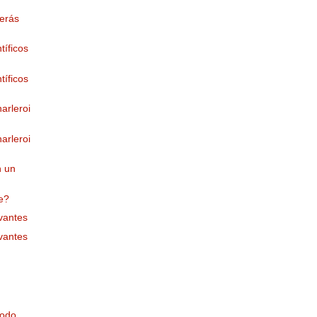
serás
íficos
íficos
arleroi
arleroi
n un
e?
vantes
vantes
todo