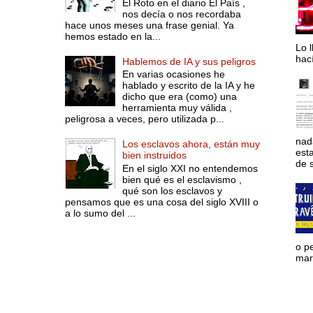
El Roto en el diario El País ,
nos decía o nos recordaba
hace unos meses una frase genial. Ya
hemos estado en la...
Lo l
hac
Hablemos de IA y sus peligros
En varias ocasiones he
hablado y escrito de la IA y he
dicho que era (como) una
herramienta muy válida ,
peligrosa a veces, pero utilizada p...
nad
Los esclavos ahora, están muy
est
bien instruidos
de s
En el siglo XXI no entendemos
bien qué es el esclavismo ,
qué son los esclavos y
pensamos que es una cosa del siglo XVIII o
a lo sumo del ...
o p
mara