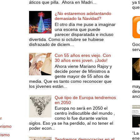
áticos que pilla. Ahora en Madri...
ya 
que 
¿No estaremos adelantando
demasiado la Navidad?
El otro día me puse a imaginar
una escena que puede
parecer disparatada e incluso
divertida. Como si octubre se hubiese
disfrazado de diciem...
Goo
serv
Con 55 años eres viejo. Con
30 años eres joven. ¡Jodo!
Ahora viene Mariano Rajoy y
decide poner de Ministros a
gente mayor de 55 años de
media. Que es tanto como reconocer que
los jóvenes están...
may
desd
anci
.
Qué tipo de Europa tendremos
en 2050
Europa no será en 2050 el
centro indiscutible del mundo ,
r
como lo fue durante varios
siglos. Eso ya se ha perdido, al no tener el
orismo
poder econ...
“La 
rismo
ene
Tendremos democracias en el