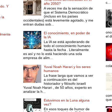
c...
año 2050?
edo. Y
A veces me da la sensación de
que el Sistema Democrático
(incluso en los países
 la
occidentales) está levemente agotado, y me
entran dudas sob...
ono
El conocimiento, en poder de
almente
el d
la IA
La IA se está apoderando de
todo el conocimiento humano
hasta la fecha . Literalmente
es así y no lo está haciendo una sola
empresa de alim...
col
Yuval Noah Harari y los seres
humanos
La frase larga que vamos a ver
a continuación es del
historiador y filósofo israelí
Yuval Noah Harari , de 50 años, experto en
analizar la h...
com
que 
Estuvimos en la Luna alguna
vez?
En esos toques de humor de