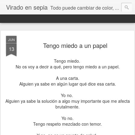
Virado en sepia
Todo puede cambiar de color, depende de nosotros y de nuestra capacidad para aprender a mirar. Hablamos de sociedad, economía, empresa, política, RRHH, formación. De Historia reciente, de educación y de temas sociales.
JUN
Tengo miedo a un papel
13
Tengo miedo.
No os voy a decir a qué, pero tengo miedo a un papel.
A una carta.
Alguien ya sabe en algún lugar qué dice esa carta.
Yo no.
Alguien ya sabe la solución a algo muy importante que me afecta
brutalmente.
Yo no.
Tengo respeto mezclado con temor.