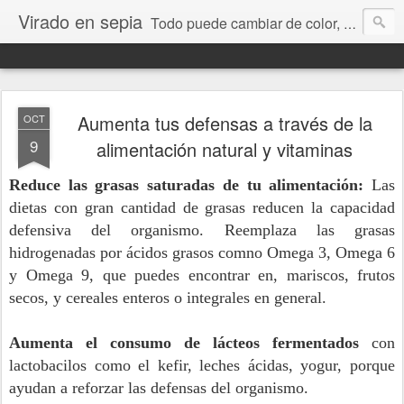
Virado en sepia
Todo puede cambiar de color, depende de nosotros y de nuestra capacidad para aprender a mirar. Hablamos de sociedad, economía, empresa, política, RRHH, formación. De Historia reciente, de educación y de temas sociales.
Aumenta tus defensas a través de la
OCT
9
alimentación natural y vitaminas
Reduce las grasas saturadas de tu alimentación:
Las
dietas con gran cantidad de grasas reducen la capacidad
defensiva del organismo. Reemplaza las grasas
hidrogenadas por ácidos grasos comno Omega 3, Omega 6
y Omega 9, que puedes encontrar en, mariscos, frutos
secos, y cereales enteros o integrales en general.
Aumenta el consumo de lácteos fermentados
con
lactobacilos como el
kefir
, leches ácidas, yogur, porque
ayudan a reforzar las defensas del organismo.