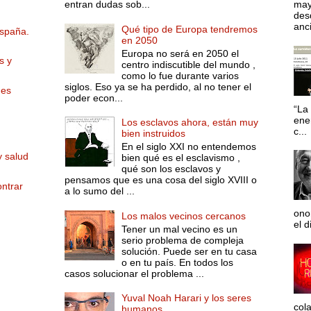
entran dudas sob...
may
desd
anci
Qué tipo de Europa tendremos
España.
en 2050
Europa no será en 2050 el
s y
centro indiscutible del mundo ,
como lo fue durante varios
siglos. Eso ya se ha perdido, al no tener el
des
poder econ...
“La 
ene
Los esclavos ahora, están muy
c...
bien instruidos
En el siglo XXI no entendemos
y salud
bien qué es el esclavismo ,
qué son los esclavos y
pensamos que es una cosa del siglo XVIII o
ntrar
a lo sumo del ...
ono
Los malos vecinos cercanos
el d
Tener un mal vecino es un
serio problema de compleja
solución. Puede ser en tu casa
o en tu país. En todos los
casos solucionar el problema ...
Yuval Noah Harari y los seres
col
humanos