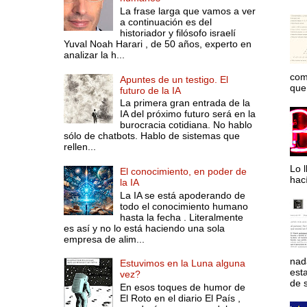
La frase larga que vamos a ver
a continuación es del
historiador y filósofo israelí
Yuval Noah Harari , de 50 años, experto en
analizar la h...
com
Apuntes de un testigo. El
que 
futuro de la IA
La primera gran entrada de la
IA del próximo futuro será en la
burocracia cotidiana. No hablo
sólo de chatbots. Hablo de sistemas que
rellen...
Lo l
El conocimiento, en poder de
hac
la IA
La IA se está apoderando de
todo el conocimiento humano
hasta la fecha . Literalmente
es así y no lo está haciendo una sola
empresa de alim...
nad
Estuvimos en la Luna alguna
est
vez?
de s
En esos toques de humor de
El Roto en el diario El País ,