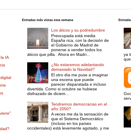
Entradas más vistas esta semana
Entrada
Los áticos y su podredumbre
Preocupada está media
España rica, con la decisión de
el Gobierno de Madrid de
ponerse a vender todos los
áticos que pilla. Ahora en Madri...
ya 
la IA
que 
¿No estaremos adelantando
cia
demasiado la Navidad?
El otro día me puse a imaginar
digital
una escena que puede
parecer disparatada e incluso
one
divertida. Como si octubre se hubiese
os
disfrazado de diciem...
Goo
serv
Tendremos democracias en el
año 2050?
viene"
A veces me da la sensación de
que el Sistema Democrático
(incluso en los países
occidentales) está levemente agotado, y me
nidad?