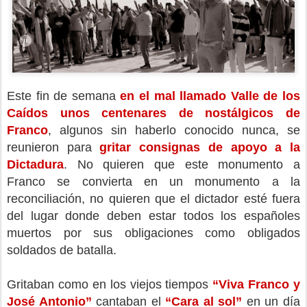
Este fin de semana
en el mal llamado Valle de los
Caídos unos centenares de nostálgicos de
Franco
, algunos sin haberlo conocido nunca, se
reunieron para
gritar consignas de apoyo a la
Dictadura
. No quieren que este monumento a
Franco se convierta en un monumento a la
reconciliación, no quieren que el dictador esté fuera
del lugar donde deben estar todos los españoles
muertos por sus obligaciones como obligados
soldados de batalla.
Gritaban como en los viejos tiempos
“Viva Franco y
José Antonio”
cantaban el
“Cara al sol”
en un día