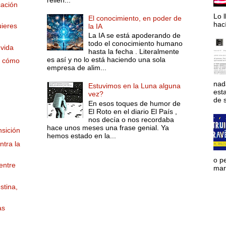
cación
Lo l
El conocimiento, en poder de
hac
uieres
la IA
La IA se está apoderando de
todo el conocimiento humano
 vida
hasta la fecha . Literalmente
es así y no lo está haciendo una sola
y cómo
empresa de alim...
nad
Estuvimos en la Luna alguna
est
vez?
de s
En esos toques de humor de
El Roto en el diario El País ,
nos decía o nos recordaba
hace unos meses una frase genial. Ya
nsición
hemos estado en la...
tra la
o p
entre
mara
stina,
as