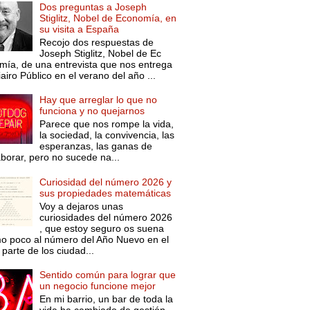
Dos preguntas a Joseph
Stiglitz, Nobel de Economía, en
su visita a España
Recojo dos respuestas de
Joseph Stiglitz, Nobel de Ec
mía, de una entrevista que nos entrega
iairo Público en el verano del año ...
Hay que arreglar lo que no
funciona y no quejarnos
Parece que nos rompe la vida,
la sociedad, la convivencia, las
esperanzas, las ganas de
aborar, pero no sucede na...
Curiosidad del número 2026 y
sus propiedades matemáticas
Voy a dejaros unas
curiosidades del número 2026
, que estoy seguro os suena
o poco al número del Año Nuevo en el
parte de los ciudad...
Sentido común para lograr que
un negocio funcione mejor
En mi barrio, un bar de toda la
vida ha cambiado de gestión.