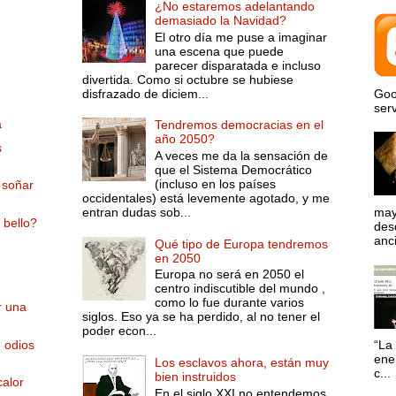
¿No estaremos adelantando
demasiado la Navidad?
El otro día me puse a imaginar
una escena que puede
parecer disparatada e incluso
divertida. Como si octubre se hubiese
disfrazado de diciem...
Goo
serv
a
Tendremos democracias en el
año 2050?
s
A veces me da la sensación de
que el Sistema Democrático
(incluso en los países
 soñar
occidentales) está levemente agotado, y me
entran dudas sob...
may
 bello?
desd
anci
Qué tipo de Europa tendremos
en 2050
Europa no será en 2050 el
centro indiscutible del mundo ,
como lo fue durante varios
r una
siglos. Eso ya se ha perdido, al no tener el
poder econ...
 odios
“La 
ene
Los esclavos ahora, están muy
c...
bien instruidos
calor
En el siglo XXI no entendemos