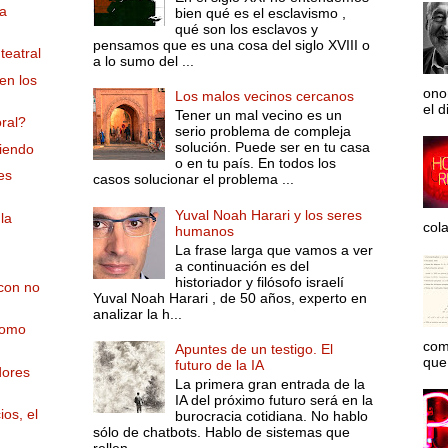
la
bien qué es el esclavismo ,
qué son los esclavos y
pensamos que es una cosa del siglo XVIII o
teatral
a lo sumo del ...
en los
ono
Los malos vecinos cercanos
el d
Tener un mal vecino es un
ral?
serio problema de compleja
solución. Puede ser en tu casa
iendo
o en tu país. En todos los
es
casos solucionar el problema ...
Yuval Noah Harari y los seres
la
col
humanos
La frase larga que vamos a ver
a continuación es del
historiador y filósofo israelí
con no
Yuval Noah Harari , de 50 años, experto en
analizar la h...
como
com
Apuntes de un testigo. El
que 
futuro de la IA
dores
La primera gran entrada de la
IA del próximo futuro será en la
os, el
burocracia cotidiana. No hablo
sólo de chatbots. Hablo de sistemas que
rellen...