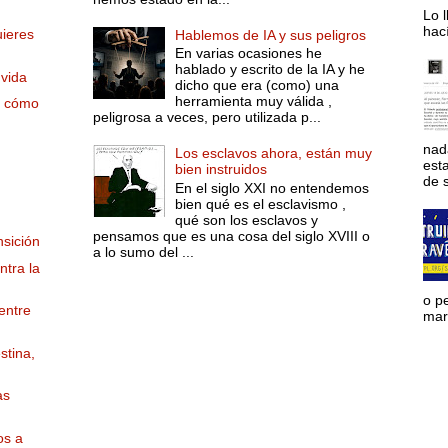
Lo l
hac
uieres
Hablemos de IA y sus peligros
En varias ocasiones he
hablado y escrito de la IA y he
 vida
dicho que era (como) una
herramienta muy válida ,
y cómo
peligrosa a veces, pero utilizada p...
nad
Los esclavos ahora, están muy
est
bien instruidos
de s
En el siglo XXI no entendemos
bien qué es el esclavismo ,
qué son los esclavos y
pensamos que es una cosa del siglo XVIII o
nsición
a lo sumo del ...
tra la
o p
entre
mara
stina,
as
os a