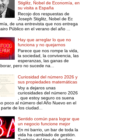
Stiglitz, Nobel de Economía, en
su visita a España
Recojo dos respuestas de
Joseph Stiglitz, Nobel de Ec
mía, de una entrevista que nos entrega
iairo Público en el verano del año ...
Hay que arreglar lo que no
funciona y no quejarnos
Parece que nos rompe la vida,
la sociedad, la convivencia, las
esperanzas, las ganas de
aborar, pero no sucede na...
Curiosidad del número 2026 y
sus propiedades matemáticas
Voy a dejaros unas
curiosidades del número 2026
, que estoy seguro os suena
o poco al número del Año Nuevo en el
parte de los ciudad...
Sentido común para lograr que
un negocio funcione mejor
En mi barrio, un bar de toda la
vida ha cambiado de gestión.
También del tipo de dueños.