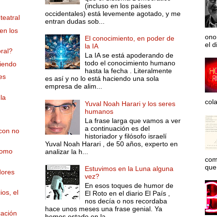
(incluso en los países
occidentales) está levemente agotado, y me
teatral
entran dudas sob...
en los
ono
El conocimiento, en poder de
el d
la IA
ral?
La IA se está apoderando de
todo el conocimiento humano
iendo
hasta la fecha . Literalmente
es
es así y no lo está haciendo una sola
empresa de alim...
la
col
Yuval Noah Harari y los seres
humanos
La frase larga que vamos a ver
a continuación es del
con no
historiador y filósofo israelí
Yuval Noah Harari , de 50 años, experto en
como
analizar la h...
com
que 
Estuvimos en la Luna alguna
dores
vez?
En esos toques de humor de
os, el
El Roto en el diario El País ,
nos decía o nos recordaba
hace unos meses una frase genial. Ya
cación
hemos estado en la...