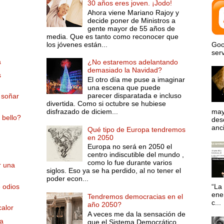
30 años eres joven. ¡Jodo!
Ahora viene Mariano Rajoy y
decide poner de Ministros a
gente mayor de 55 años de
media. Que es tanto como reconocer que
los jóvenes están...
Goo
serv
a
¿No estaremos adelantando
demasiado la Navidad?
s
El otro día me puse a imaginar
una escena que puede
parecer disparatada e incluso
 soñar
divertida. Como si octubre se hubiese
disfrazado de diciem...
may
 bello?
desd
anci
Qué tipo de Europa tendremos
en 2050
Europa no será en 2050 el
centro indiscutible del mundo ,
como lo fue durante varios
r una
siglos. Eso ya se ha perdido, al no tener el
poder econ...
 odios
“La 
ene
Tendremos democracias en el
c...
año 2050?
calor
A veces me da la sensación de
la
que el Sistema Democrático