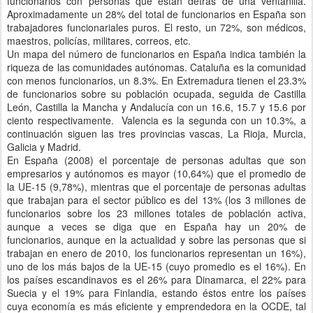
funcionarios con personas que están detrás de una ventanilla.
Aproximadamente un 28% del total de funcionarios en España son
trabajadores funcionariales puros. El resto, un 72%, son médicos,
maestros, policías, militares, correos, etc.
Un mapa del número de funcionarios en España indica también la
riqueza de las comunidades autónomas. Cataluña es la comunidad
con menos funcionarios, un 8.3%. En Extremadura tienen el 23.3%
de funcionarios sobre su población ocupada, seguida de Castilla
León, Castilla la Mancha y Andalucía con un 16.6, 15.7 y 15.6 por
ciento respectivamente. Valencia es la segunda con un 10.3%, a
continuación siguen las tres provincias vascas, La Rioja, Murcia,
Galicia y Madrid.
En España (2008) el porcentaje de personas adultas que son
empresarios y autónomos es mayor (10,64%) que el promedio de
la UE-15 (9,78%), mientras que el porcentaje de personas adultas
que trabajan para el sector público es del 13% (los 3 millones de
funcionarios sobre los 23 millones totales de población activa,
aunque a veces se diga que en España hay un 20% de
funcionarios, aunque en la actualidad y sobre las personas que si
trabajan en enero de 2010, los funcionarios representan un 16%),
uno de los más bajos de la UE-15 (cuyo promedio es el 16%). En
los países escandinavos es el 26% para Dinamarca, el 22% para
Suecia y el 19% para Finlandia, estando éstos entre los países
cuya economía es más eficiente y emprendedora en la OCDE, tal