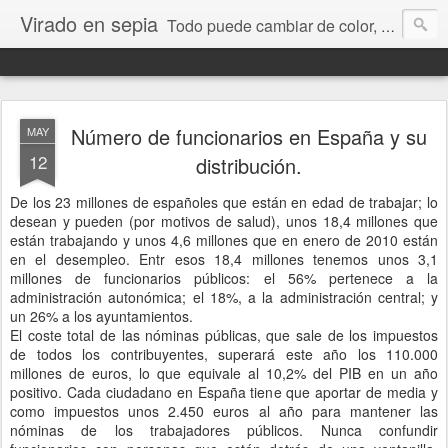
Virado en sepia
Todo puede cambiar de color, depende de nosotros y de nuestra capacidad para aprender a mirar. Hablamos de sociedad, economía, empresa, política, RRHH, formación. De Historia reciente, de educación y de temas sociales.
Número de funcionarios en España y su
MAY
12
distribución.
De los 23 millones de españoles que están en edad de trabajar; lo
desean y pueden (por motivos de salud), unos 18,4 millones que
están trabajando y unos 4,6 millones que en enero de 2010 están
en el desempleo. Entr esos 18,4 millones tenemos unos 3,1
millones de funcionarios públicos: el 56% pertenece a la
administración autonómica; el 18%, a la administración central; y
un 26% a los ayuntamientos.
El coste total de las nóminas públicas, que sale de los impuestos
de todos los contribuyentes, superará este año los 110.000
millones de euros, lo que equivale al 10,2% del PIB en un año
positivo. Cada ciudadano en España tiene que aportar de media y
como impuestos unos 2.450 euros al año para mantener las
nóminas de los trabajadores públicos. Nunca confundir