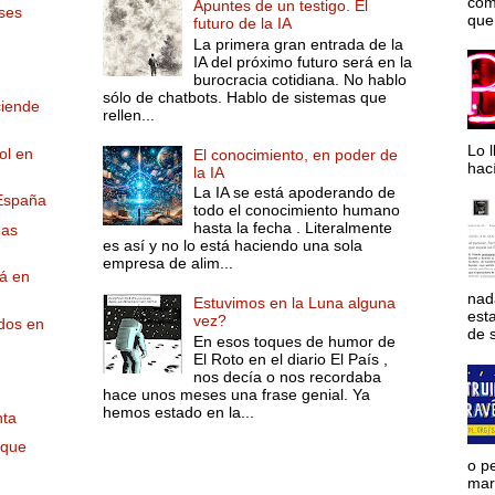
com
Apuntes de un testigo. El
íses
que 
futuro de la IA
La primera gran entrada de la
IA del próximo futuro será en la
burocracia cotidiana. No hablo
sólo de chatbots. Hablo de sistemas que
ciende
rellen...
Lo l
ol en
El conocimiento, en poder de
hac
la IA
La IA se está apoderando de
 España
todo el conocimiento humano
hasta la fecha . Literalmente
das
es así y no lo está haciendo una sola
empresa de alim...
tá en
nad
Estuvimos en la Luna alguna
est
vez?
ados en
de s
En esos toques de humor de
El Roto en el diario El País ,
nos decía o nos recordaba
hace unos meses una frase genial. Ya
hemos estado en la...
nta
rque
o p
mara