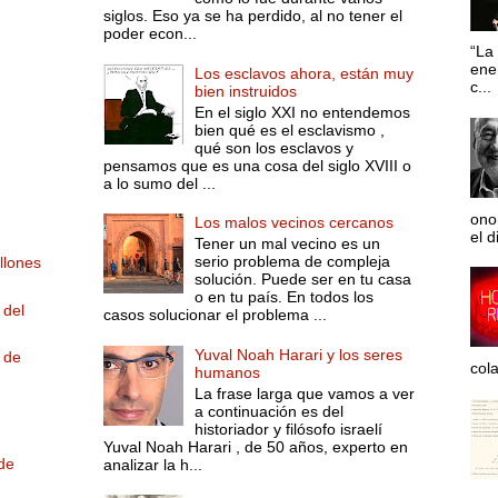
siglos. Eso ya se ha perdido, al no tener el
poder econ...
“La 
ene
Los esclavos ahora, están muy
c...
bien instruidos
En el siglo XXI no entendemos
bien qué es el esclavismo ,
qué son los esclavos y
pensamos que es una cosa del siglo XVIII o
a lo sumo del ...
ono
Los malos vecinos cercanos
el d
Tener un mal vecino es un
serio problema de compleja
llones
solución. Puede ser en tu casa
o en tu país. En todos los
 del
casos solucionar el problema ...
Yuval Noah Harari y los seres
 de
col
humanos
La frase larga que vamos a ver
a continuación es del
historiador y filósofo israelí
Yuval Noah Harari , de 50 años, experto en
de
analizar la h...