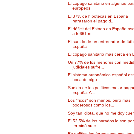
El copago sanitario en algunos pa
europeos
El 37% de hipotecas en España
retrasaron el pago d...
El déficit del Estado en España as
a 5.661 m...
El sueldo de un entrenador de fútb
España
El copago sanitario más cerca en
Un 77% de los menores con medi
judiciales sufre...
El sistema autonómico español es
boca de algu...
Sueldo de los políticos mejor pag
España. A...
Los "ricos" son menos, pero más
poderosos como los...
Soy tan idiota, que no me doy cue
El 52,5% de los parados lo son po
terminó su c...
En política las formas son casi tan