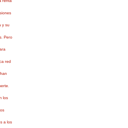
a renta
siones
 y su
s. Pero
cara
ca red
 han
erte.
n los
los
s a los