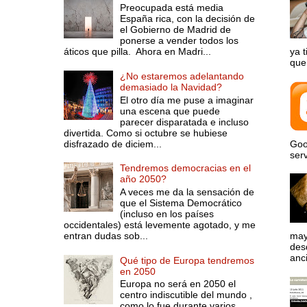
Preocupada está media
España rica, con la decisión de
el Gobierno de Madrid de
ponerse a vender todos los
áticos que pilla. Ahora en Madri...
ya 
que 
¿No estaremos adelantando
demasiado la Navidad?
El otro día me puse a imaginar
una escena que puede
parecer disparatada e incluso
divertida. Como si octubre se hubiese
disfrazado de diciem...
Goo
serv
Tendremos democracias en el
año 2050?
A veces me da la sensación de
que el Sistema Democrático
(incluso en los países
occidentales) está levemente agotado, y me
entran dudas sob...
may
desd
anci
Qué tipo de Europa tendremos
en 2050
Europa no será en 2050 el
centro indiscutible del mundo ,
como lo fue durante varios