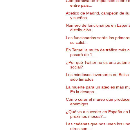
Comparativa de impuestos sobre l
entre país...
Atlético de Madrid, campeón de ilu
y sueños.
Número de funcionarios en España
distribución.
Los funcionarios serán los primero
su calid...
En Teruel la multa de tráfico más 
pasará de 1...
¿Por qué Twitter no es una auténti
social?
Los miedosos inversores en Bolsa
sido timados
La muerte para un ateo es más mu
Es la desapa...
Cómo curar el mareo que produce
enemigos
¿Qué va a suceder en España en 
próximos meses?...
Las cadenas que nos unen los uno
otros son ...