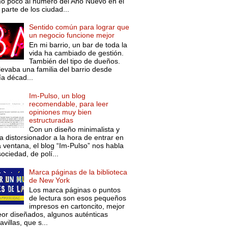
o poco al número del Año Nuevo en el
parte de los ciudad...
Sentido común para lograr que
un negocio funcione mejor
En mi barrio, un bar de toda la
vida ha cambiado de gestión.
También del tipo de dueños.
levaba una familia del barrio desde
ía décad...
Im-Pulso, un blog
recomendable, para leer
opiniones muy bien
estructuradas
Con un diseño minimalista y
a distorsionador a la hora de entrar en
a ventana, el blog “Im-Pulso” nos habla
ociedad, de polí...
Marca páginas de la biblioteca
de New York
Los marca páginas o puntos
de lectura son esos pequeños
impresos en cartoncito, mejor
eor diseñados, algunos auténticas
villas, que s...