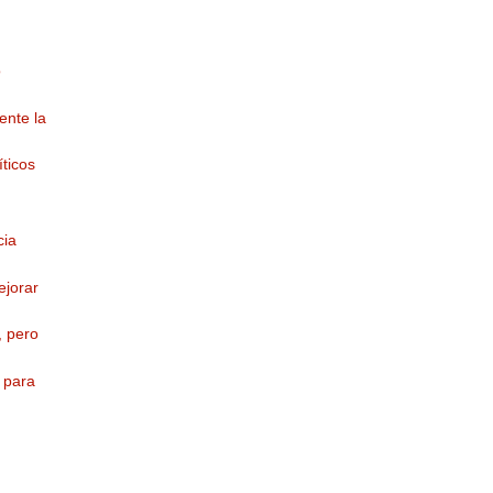
o
ente la
ticos
cia
ejorar
, pero
 para