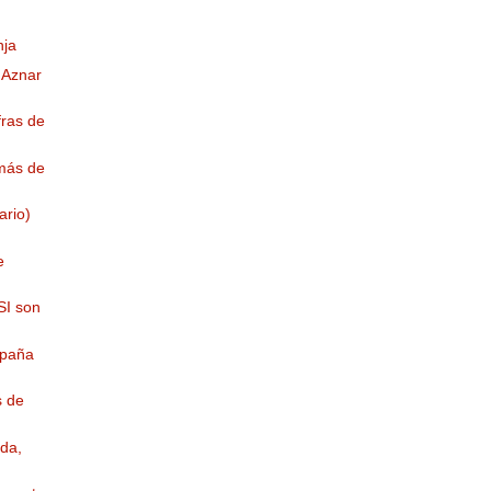
nja
 Aznar
fras de
más de
ario)
e
SI son
spaña
s de
da,