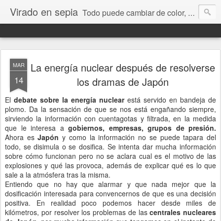
Virado en sepia
Todo puede cambiar de color, depende de nosotros y de nuestra capacidad para aprender a mirar. Hablamos de sociedad, economía, empresa, política, RRHH, formación. De Historia reciente, de educación y de temas sociales.
La energía nuclear después de resolverse
MAR
14
los dramas de Japón
El
debate sobre la energía nuclear
está servido en bandeja de
plomo. Da la sensación de que se nos está engañando siempre,
sirviendo la información con cuentagotas y filtrada, en la medida
que le interesa a
gobiernos, empresas, grupos de presión.
Ahora es
Japón
y como la información no se puede tapara del
todo, se disimula o se dosifica. Se intenta dar mucha información
sobre cómo funcionan pero no se aclara cual es el motivo de las
explosiones y qué las provoca, además de explicar qué es lo que
sale a la atmósfera tras la misma.
Entiendo que no hay que alarmar y que nada mejor que la
dosificación interesada para convencernos de que es una decisión
positiva. En realidad poco podemos hacer desde miles de
kilómetros, por resolver los problemas de las
centrales nucleares