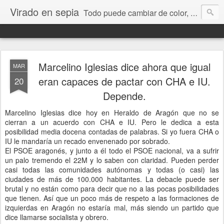
Virado en sepia
Todo puede cambiar de color, depende de nosotros y de nuestra capacidad para aprender a mirar. Hablamos de sociedad, economía, empresa, política, RRHH, formación. De Historia reciente, de educación y de temas sociales.
Marcelino Iglesias dice ahora que igual
MAR
eran capaces de pactar con CHA e IU.
20
Depende.
Marcelino Iglesias dice hoy en Heraldo de Aragón que no se
cierran a un acuerdo con CHA e IU. Pero le dedica a esta
posibilidad media docena contadas de palabras. Si yo fuera CHA o
IU le mandaría un recado envenenado por sobrado.
El PSOE aragonés, y junto a él todo el PSOE nacional, va a sufrir
un palo tremendo el 22M y lo saben con claridad. Pueden perder
casi todas las comunidades autónomas y todas (o casi) las
ciudades de más de 100.000 habitantes. La debacle puede ser
brutal y no están como para decir que no a las pocas posibilidades
que tienen. Así que un poco más de respeto a las formaciones de
izquierdas en Aragón no estaría mal, más siendo un partido que
dice llamarse socialista y obrero.