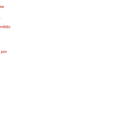
rse
r
erdido.
 por