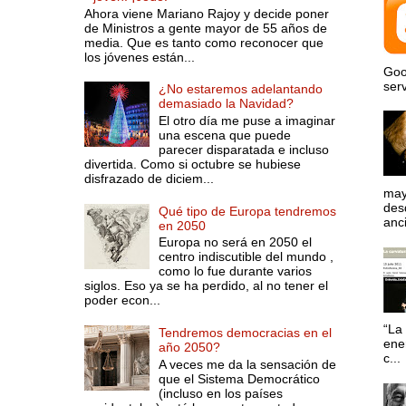
Ahora viene Mariano Rajoy y decide poner
de Ministros a gente mayor de 55 años de
media. Que es tanto como reconocer que
los jóvenes están...
Goo
serv
¿No estaremos adelantando
demasiado la Navidad?
El otro día me puse a imaginar
una escena que puede
parecer disparatada e incluso
divertida. Como si octubre se hubiese
disfrazado de diciem...
may
desd
Qué tipo de Europa tendremos
anci
en 2050
Europa no será en 2050 el
centro indiscutible del mundo ,
como lo fue durante varios
siglos. Eso ya se ha perdido, al no tener el
poder econ...
“La 
Tendremos democracias en el
ene
año 2050?
c...
A veces me da la sensación de
que el Sistema Democrático
(incluso en los países