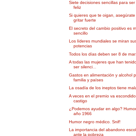
Siete decisiones sencillas para se
feliz
Si quieres que te oigan, asegúrate
gritar fuerte
El secreto del cambio positivo es 
sencillo
Los líderes mundiales se miran su
potencias
Todos los días deben ser 8 de ma
A todas las mujeres que han tenid
ser silenci...
Gastos en alimentación y alcohol p
familia y países
La osadía de los ineptos tiene mal
A veces en el premio va escondido
castigo
¿Podemos ayudar en algo? Humor
año 1966
Humor negro médico. Snif!
La importancia del abandono esco
ante la pobreza