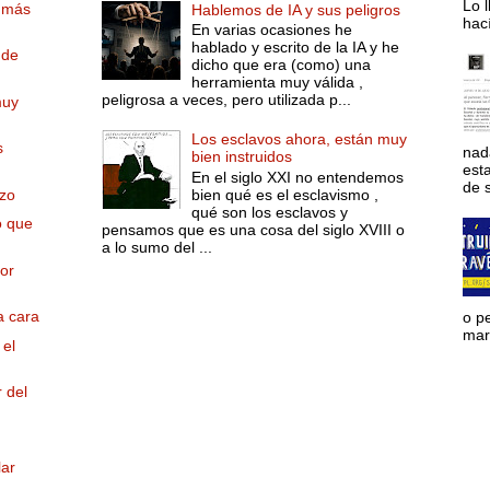
Lo l
r más
Hablemos de IA y sus peligros
hac
En varias ocasiones he
hablado y escrito de la IA y he
 de
dicho que era (como) una
herramienta muy válida ,
peligrosa a veces, pero utilizada p...
muy
Los esclavos ahora, están muy
s
nad
bien instruidos
est
En el siglo XXI no entendemos
de s
rzo
bien qué es el esclavismo ,
qué son los esclavos y
o que
pensamos que es una cosa del siglo XVIII o
a lo sumo del ...
or
a cara
o p
mara
 el
 del
lar