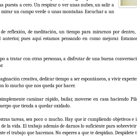
a puesta a cero. Un respirar o ver unas nubes, un salir a
 un mirar un campo verde o unas montañas. Escuchar a un
de reflexión, de meditación, un tiempo para mirarnos por dentro,
 anterior, pues aquí estamos pensando en como mejorar. Estamos
po a tratar con otras personas, a disfrutar de una buena conversaci
r.
aginación creativa, dedicar tiempo a ser espontáneos, a vivir experie
con lo mucho que nos queda por hacer.
implemente caminar rápido, bailar, moverse en casa haciendo Pilate
cuerpo que tienda a quedar oxidado.
stras tareas, sea poco o mucho. Hay que ir cumpliendo objetivos e
 de la vida. El trabajo además de darnos lo suficiente para sobrevivi
te el trabajo que hacemos. No esperes a que te despidan. Despídete t