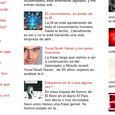
occidentales) está levemente agotado, y me
ial?
entran dudas sob...
mundo
El conocimiento, en poder de
ono
la IA
ible
el d
La IA se está apoderando de
todo el conocimiento humano
aña?
hasta la fecha . Literalmente
es así y no lo está haciendo una sola
empresa de alim...
a
Yuval Noah Harari y los seres
col
l siglo
humanos
La frase larga que vamos a ver
a continuación es del
n
historiador y filósofo israelí
Yuval Noah Harari , de 50 años, experto en
. Son
analizar la h...
com
Estuvimos en la Luna alguna
ríe que
que 
vez?
En esos toques de humor de
 y los
El Roto en el diario El País ,
nos decía o nos recordaba
hace unos meses una frase genial. Ya
hemos estado en la...