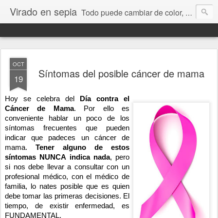
Virado en sepia
Todo puede cambiar de color, depende de nosotros y de nuestra capacidad para aprender a mirar. Hablamos de sociedad, economía, empresa, política, RRHH, formación. De Historia reciente, de educación y de temas sociales.
OCT
Síntomas del posible cáncer de mama
19
Hoy se celebra del
Día contra el
Cáncer de Mama
. Por ello es
conveniente hablar un poco de los
síntomas frecuentes que pueden
indicar que padeces un cáncer de
mama.
Tener alguno de estos
síntomas NUNCA indica nada
, pero
si nos debe llevar a consultar con un
profesional médico, con el médico de
familia, lo nates posible que es quien
debe tomar las primeras decisiones. El
tiempo, de existir enfermedad, es
FUNDAMENTAL.