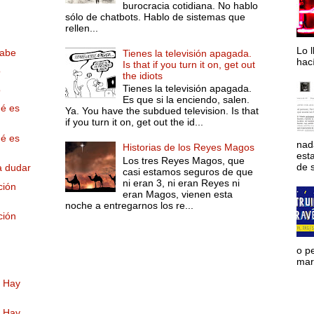
burocracia cotidiana. No hablo
sólo de chatbots. Hablo de sistemas que
rellen...
Lo l
rabe
Tienes la televisión apagada.
hac
Is that if you turn it on, get out
o
the idiots
Tienes la televisión apagada.
o
Es que si la enciendo, salen.
ué es
Ya. You have the subdued television. Is that
if you turn it on, get out the id...
ué es
nad
Historias de los Reyes Magos
est
Los tres Reyes Magos, que
de s
a dudar
casi estamos seguros de que
ni eran 3, ni eran Reyes ni
ción
eran Magos, vienen esta
noche a entregarnos los re...
ción
o p
mara
. Hay
. Hay