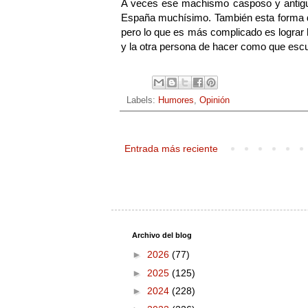
A veces ese machismo casposo y antiguo
España muchísimo. También esta forma de
pero lo que es más complicado es lograr 
y la otra persona de hacer como que escuc
Labels:
Humores
,
Opinión
Entrada más reciente
Archivo del blog
►
2026
(77)
►
2025
(125)
►
2024
(228)