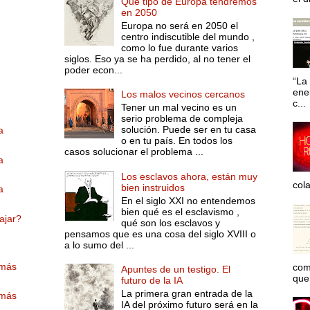
Qué tipo de Europa tendremos
en 2050
Europa no será en 2050 el
centro indiscutible del mundo ,
como lo fue durante varios
siglos. Eso ya se ha perdido, al no tener el
poder econ...
“La 
ene
Los malos vecinos cercanos
c...
Tener un mal vecino es un
serio problema de compleja
solución. Puede ser en tu casa
a
o en tu país. En todos los
casos solucionar el problema ...
a
Los esclavos ahora, están muy
col
bien instruidos
a
En el siglo XXI no entendemos
bien qué es el esclavismo ,
ajar?
qué son los esclavos y
pensamos que es una cosa del siglo XVIII o
a lo sumo del ...
 más
com
Apuntes de un testigo. El
que 
futuro de la IA
La primera gran entrada de la
 más
IA del próximo futuro será en la