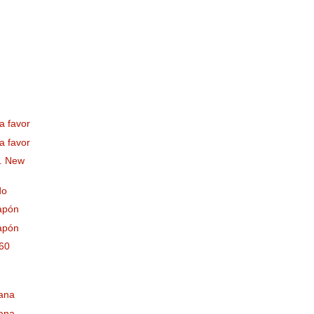
a favor
a favor
o. New
do
Japón
Japón
 60
iana
iana