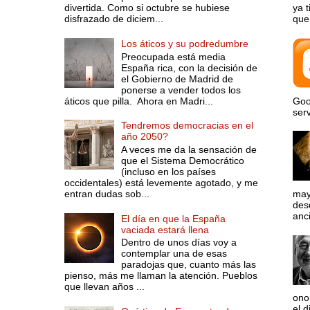
divertida. Como si octubre se hubiese
ya 
disfrazado de diciem...
que 
Los áticos y su podredumbre
Preocupada está media
España rica, con la decisión de
el Gobierno de Madrid de
ponerse a vender todos los
áticos que pilla. Ahora en Madri...
Goo
serv
Tendremos democracias en el
año 2050?
A veces me da la sensación de
que el Sistema Democrático
(incluso en los países
occidentales) está levemente agotado, y me
entran dudas sob...
may
desd
anci
El día en que la España
vaciada estará llena
Dentro de unos días voy a
contemplar una de esas
paradojas que, cuanto más las
pienso, más me llaman la atención. Pueblos
que llevan años ...
ono
el d