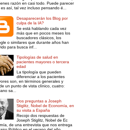
tienes razón en casi todo. Puede parecer
es así, tal vez incluso pensando é...
Desaparecerán los Blog por
culpa de la IA?
Se está hablando cada vez
más que en pocos meses los
buscadores clásicos, los
gle o similares que durante años han
ido para busca inf...
Tipologías de salud en
pacientes mayores o tercera
edad
La tipología que pueden
diferenciar a los pacientes
ores son, en términos generales y
e un punto de vista clínico, cuatro:
ano sa...
Dos preguntas a Joseph
Stiglitz, Nobel de Economía, en
su visita a España
Recojo dos respuestas de
Joseph Stiglitz, Nobel de Ec
mía, de una entrevista que nos entrega
iairo Público en el verano del año ...