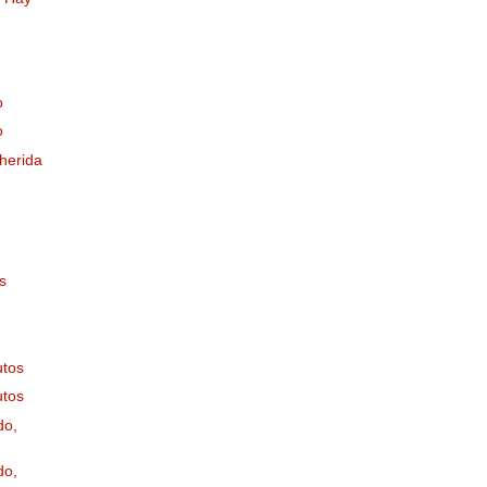
o
o
herida
s
d
d
utos
utos
do,
do,