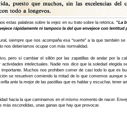
s estas palabras sobre la vejez en su trato sobre la retórica. 
“La b
vejece rápidamente ni tampoco la del que envejece con lentitud 
al, siempre que nos acompaña esa “suerte” a la que también se refe
sto nos deberíamos ocupar con más normalidad. 
ivo, pero sí cambiar el sillón por las zapatillas de andar por la ca
r actividades intelectuales. Nadie nos dice que la soledad elegida s
mportante. Muchos nos prohiben comer de casi todo lo que es bueno
ación se resuelven comiendo la mitad de lo que comemos aunque sea
illa ante la mejor de las pastillas que es hablar y escuchar, tener am
vidad hacia la que caminamos en el mismo momento de nacer. Envejec
sas más escondidas, unas ganas que hay que provocar. 