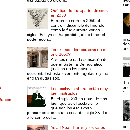
disfrazado de diciem...
Goo
serv
Qué tipo de Europa tendremos
en 2050
Europa no será en 2050 el
centro indiscutible del mundo ,
como lo fue durante varios
siglos. Eso ya se ha perdido, al no tener el
poder econ...
may
desd
anci
Tendremos democracias en el
año 2050?
A veces me da la sensación de
que el Sistema Democrático
(incluso en los países
occidentales) está levemente agotado, y me
entran dudas sob...
“La 
a
ene
Los esclavos ahora, están muy
c...
bien instruidos
En el siglo XXI no entendemos
ña con
bien qué es el esclavismo ,
qué son los esclavos y
.
pensamos que es una cosa del siglo XVIII o
a lo sumo del ...
ono
Yuval Noah Harari y los seres