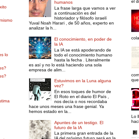
el d
humanos
xito
La frase larga que vamos a ver
a continuación es del
historiador y filósofo israelí
 mismo
Yuval Noah Harari , de 50 años, experto en
analizar la h...
col
El conocimiento, en poder de
la IA
La IA se está apoderando de
s lo
todo el conocimiento humano
hasta la fecha . Literalmente
es así y no lo está haciendo una sola
res?
empresa de alim...
com
res?
que 
Estuvimos en la Luna alguna
vez?
En esos toques de humor de
El Roto en el diario El País ,
stima
nos decía o nos recordaba
hace unos meses una frase genial. Ya
hemos estado en la...
Lo l
hac
Apuntes de un testigo. El
futuro de la IA
La primera gran entrada de la
IA del próximo futuro será en la