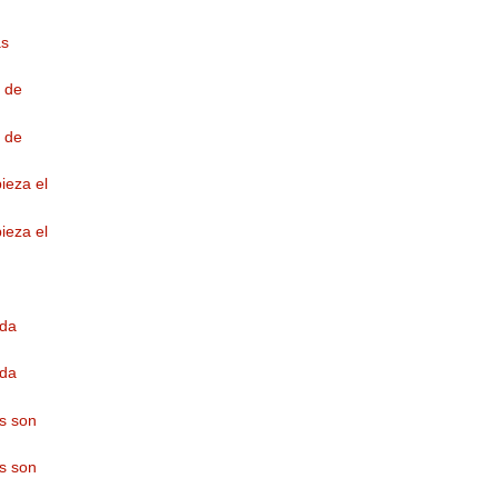
as
n de
n de
ieza el
ieza el
ida
ida
os son
os son