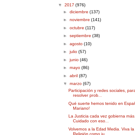
▼
2017
(976)
►
diciembre
(137)
►
noviembre
(141)
►
octubre
(117)
►
septiembre
(38)
►
agosto
(10)
►
julio
(57)
►
junio
(46)
►
mayo
(86)
►
abril
(87)
▼
marzo
(67)
Participación y redes sociales, par
resolver prob...
Qué suerte hemos tenido en Espa
Mariano!
La Justicia cada vez gobierna más
Cuidado con eso...
Volvemos a la Edad Media. Viva la
Religión como ju...