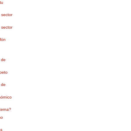
tu
 sector
 sector
fón
 de
peto
 de
nómico
stema?
no
as