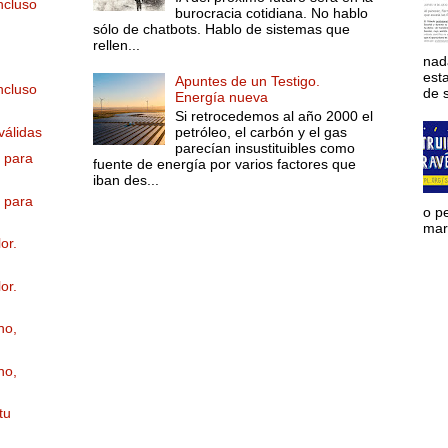
ncluso
burocracia cotidiana. No hablo
sólo de chatbots. Hablo de sistemas que
rellen...
nad
est
Apuntes de un Testigo.
ncluso
de s
Energía nueva
Si retrocedemos al año 2000 el
válidas
petróleo, el carbón y el gas
parecían insustituibles como
s para
fuente de energía por varios factores que
iban des...
s para
o p
mara
or.
or.
no,
no,
tu