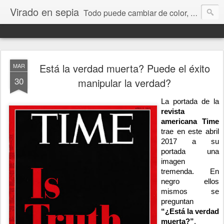
Virado en sepia
Todo puede cambiar de color, depende de nosotros y de nuestra capacidad para aprender a mirar. Hablamos de sociedad, economía, empresa, política, RRHH, formación. De Historia reciente, de educación y de temas sociales.
Está la verdad muerta? Puede el éxito
MAR
30
manipular la verdad?
La portada de la 
revista 
americana Tim
e
trae en este abril 
2017 a su 
portada una 
imagen 
tremenda. En 
negro ellos 
mismos se 
preguntan 
“¿Está la verdad 
muerta?”
. 