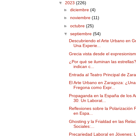
▼
2023
(226)
►
diciembre
(4)
►
noviembre
(11)
►
octubre
(25)
▼
septiembre
(54)
Descubriendo el Arte Urbano en Gr
Una Experie...
Grecia vista desde el expresionis
¿Por qué se iluminan las estrellas
indican c...
Entrada al Teatro Principal de Zar
El Arte Urbano en Zaragoza: ¿Una
Fregona como Expr...
Propaganda en la España de los 
30: Un Laborat...
Reflexiones sobre la Polarización P
en Espa...
Ghosting y la Frialdad en las Rela
Sociales:...
Precariedad Laboral en Jóvenes: 