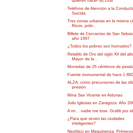
quieren hacer su ZEB
Teléfono de Atención a la Conduct
Suicida
Tres zonas urbanas en la misma c
Ricos, pobr...
Billete de Cercanías de San Sebast
año 1997
¿Todos los pobres son honrados?
Retablo de Oro del siglo XII del alt
Mayor de la...
Monedas de 25 céntimos de peset
Fuente monumental de hace 1.80
ALZA, como precursores de las oll
presión
Mina San Vicente en Asturias
Julio Iglesias en Zaragoza. Año 20
A mi… nadie me tose. Grafiti por el
¿Para qué sirven las ciudades
inteligentes?
Neolítico en Mequinenza. Primero