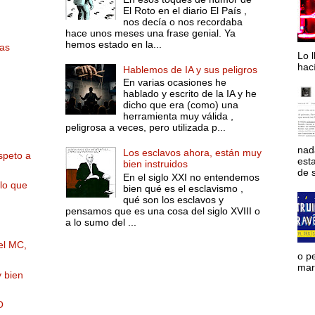
El Roto en el diario El País ,
nos decía o nos recordaba
hace unos meses una frase genial. Ya
hemos estado en la...
as
Lo l
hac
Hablemos de IA y sus peligros
En varias ocasiones he
hablado y escrito de la IA y he
dicho que era (como) una
herramienta muy válida ,
peligrosa a veces, pero utilizada p...
nad
Los esclavos ahora, están muy
speto a
est
bien instruidos
de s
En el siglo XXI no entendemos
lo que
bien qué es el esclavismo ,
qué son los esclavos y
pensamos que es una cosa del siglo XVIII o
a lo sumo del ...
el MC,
o p
mara
 bien
O