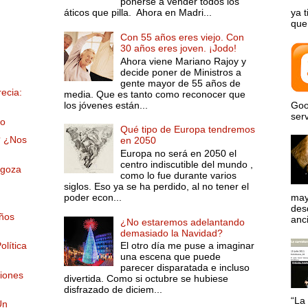
ponerse a vender todos los
áticos que pilla. Ahora en Madri...
ya 
que 
Con 55 años eres viejo. Con
30 años eres joven. ¡Jodo!
Ahora viene Mariano Rajoy y
decide poner de Ministros a
gente mayor de 55 años de
ecia:
media. Que es tanto como reconocer que
los jóvenes están...
Goo
serv
mo
Qué tipo de Europa tendremos
? ¿Nos
en 2050
Europa no será en 2050 el
centro indiscutible del mundo ,
agoza
como lo fue durante varios
siglos. Eso ya se ha perdido, al no tener el
poder econ...
may
desd
Años
anci
¿No estaremos adelantando
demasiado la Navidad?
olítica
El otro día me puse a imaginar
una escena que puede
parecer disparatada e incluso
ciones
divertida. Como si octubre se hubiese
disfrazado de diciem...
“La 
Un