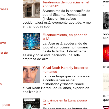
ene
Tendremos democracias en el
c...
año 2050?
calles
A veces me da la sensación de
que el Sistema Democrático
(incluso en los países
occidentales) está levemente agotado, y me
entran dudas sob...
ono
El conocimiento, en poder de
el d
la IA
nave
La IA se está apoderando de
todo el conocimiento humano
hasta la fecha . Literalmente
ula de
es así y no lo está haciendo una sola
empresa de alim...
col
Yuval Noah Harari y los seres
humanos
La frase larga que vamos a ver
a continuación es del
historiador y filósofo israelí
os
Yuval Noah Harari , de 50 años, experto en
analizar la h...
com
que 
Estuvimos en la Luna alguna
vez?
e, pues
En esos toques de humor de