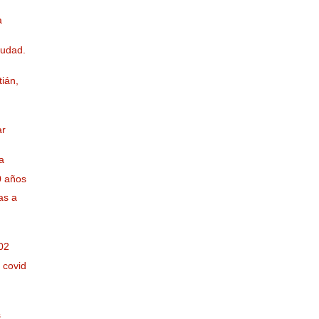
a
iudad.
ián,
ar
a
0 años
as a
02
 covid
s