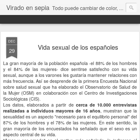
Virado en sepia
Todo puede cambiar de color, depende de nosotros y de nuestra capacidad para aprender a mirar. Hablamos de sociedad, economía, empresa, política, RRHH, formación. De Historia reciente, de educación y de temas sociales.
DEC
Vida sexual de los españoles
29
La gran mayoría de la población española -el 88% de los hombres
y el 84% de las mujeres- dice sentirse satisfecho con su vida
sexual, aunque a los varones les gustaría mantener relaciones con
más frecuencia. Así se desprende de la primera Encuesta Nacional
sobre salud sexual que ha elaborado el Observatorio de Salud de
la Mujer (OSM) en colaboración con el Centro de Investigaciones
Sociológicas (CIS).
Los datos, elaborados a partir de
cerca de 10.000 entrevistas
realizadas a individuos mayores de 16 años
, muestran que la
sexualidad es un aspecto "necesario para el equilibrio personal" del
87% de los hombres y el 78% de las mujeres. En este sentido, la
gran mayoría de los encuestados ha señalado que el sexo es un
aspecto central de su vida.