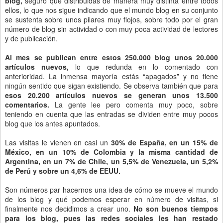
blog,
seguro que distribuidas de manera muy distinta entre todos
ellos, lo que nos sigue indicando que el mundo blog en su conjunto
se sustenta sobre unos pilares muy flojos, sobre todo por el gran
número de blog sin actividad o con muy poca actividad de lectores
y de publicación.
Al mes se publican entre estos 250.000 blog unos 20.000
artículos nuevos,
lo que redunda en lo comentado con
anterioridad. La inmensa mayoría estás “apagados” y no tiene
ningún sentido que sigan existiendo. Se observa también que para
esos 20.200 artículos nuevos se generan unos 13.500
comentarios.
La gente lee pero comenta muy poco, sobre
teniendo en cuenta que las entradas se dividen entre muy pocos
blog que los antes apuntados.
Las visitas le vienen en casi un
30% de España, en un 15% de
México, en un 10% de Colombia y la misma cantidad de
Argentina, en un 7% de Chile, un 5,5% de Venezuela, un 5,2%
de Perú y sobre un 4,6% de EEUU.
Son números par hacernos una idea de cómo se mueve el mundo
de los blog y qué podemos esperar en número de visitas, si
finalmente nos decidimos a crear uno.
No son buenos tiempos
para los blog, pues las redes sociales les han restado