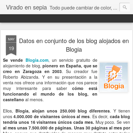
Virado en sepia
Todo puede cambiar de color, depende de nosotros y de nuestra capacidad para aprender a mirar. Hablamos de sociedad, economía, empresa, política, RRHH, formación. De Historia reciente, de educación y de temas sociales.
Datos en conjunto de los blog alojados en
MAY
19
Blogia
Se vende
Blogia.com
, un servicio gratuito de
alojamiento de blog,
pionero en España, que se
creo en Zaragoza en 2003
. Su creador fue
Roberto Abizanda. Y en su presentación a la
venta nos ofrece una información que nos parece
muy interesante para saber
cómo está
funcionando el mundo de los blog, en
castellano
al menos.
Ellos,
Blogia, alojan unos 250.000 blog diferentes
. Y tienen
unos
4.000.000 de visitantes únicos al mes
. Es decir,
cada blog
tendría unos 16 visitantes únicos cada mes.
Muy poco. Se ven
al mes unas 7.500.000 de páginas. Unas 30 páginas al mes por