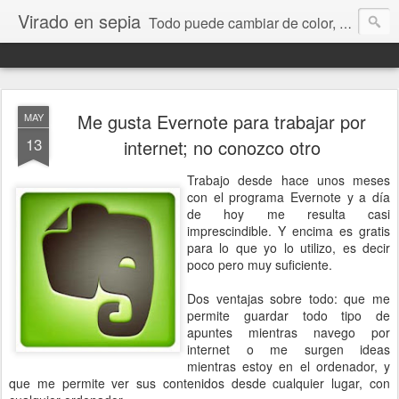
Virado en sepia
Todo puede cambiar de color, depende de nosotros y de nuestra capacidad para aprender a mirar. Hablamos de sociedad, economía, empresa, política, RRHH, formación. De Historia reciente, de educación y de temas sociales.
Me gusta Evernote para trabajar por
MAY
13
internet; no conozco otro
Trabajo desde hace unos meses
con el programa Evernote y a día
de hoy me resulta casi
imprescindible. Y encima es gratis
para lo que yo lo utilizo, es decir
poco pero muy suficiente.
Dos ventajas sobre todo: que me
permite guardar todo tipo de
apuntes mientras navego por
internet o me surgen ideas
mientras estoy en el ordenador, y
que me permite ver sus contenidos desde cualquier lugar, con