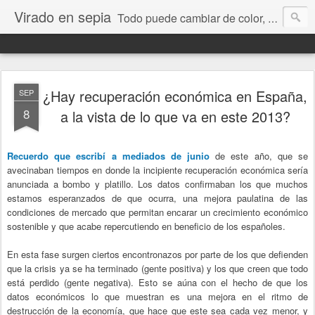
Virado en sepia
Todo puede cambiar de color, depende de nosotros y de nuestra capacidad para aprender a mirar. Hablamos de sociedad, economía, empresa, política, RRHH, formación. De Historia reciente, de educación y de temas sociales.
¿Hay recuperación económica en España,
SEP
8
a la vista de lo que va en este 2013?
Recuerdo que
escribí a mediados de junio
de este año, que se
avecinaban tiempos en donde la incipiente recuperación económica sería
anunciada a bombo y platillo. Los datos confirmaban los que muchos
estamos esperanzados de que ocurra, una mejora paulatina de las
condiciones de mercado que permitan encarar un crecimiento económico
sostenible y que acabe repercutiendo en beneficio de los españoles.
En esta fase surgen ciertos encontronazos por parte de los que defienden
que la crisis ya se ha terminado (gente positiva) y los que creen que todo
está perdido (gente negativa). Esto se aúna con el hecho de que los
datos económicos lo que muestran es una mejora en el ritmo de
destrucción de la economía, que hace que este sea cada vez menor, y