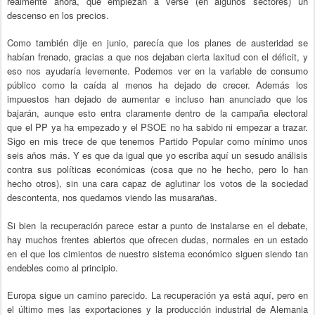
realmente ahora, que empiezan a verse (en algunos sectores) un
descenso en los precios.
Como también dije en junio, parecía que los planes de austeridad se
habían frenado, gracias a que nos dejaban cierta laxitud con el déficit, y
eso nos ayudaría levemente. Podemos ver en la variable de consumo
público como la caída al menos ha dejado de crecer. Además los
impuestos han dejado de aumentar e incluso han anunciado que los
bajarán, aunque esto entra claramente dentro de la campaña electoral
que el PP ya ha empezado y el PSOE no ha sabido ni empezar a trazar.
Sigo en mis trece de que tenemos Partido Popular como mínimo unos
seis años más. Y es que da igual que yo escriba aquí un sesudo análisis
contra sus políticas económicas (cosa que no he hecho, pero lo han
hecho otros), sin una cara capaz de aglutinar los votos de la sociedad
descontenta, nos quedamos viendo las musarañas.
Si bien la recuperación parece estar a punto de instalarse en el debate,
hay muchos frentes abiertos que ofrecen dudas, normales en un estado
en el que los cimientos de nuestro sistema económico siguen siendo tan
endebles como al principio.
Europa sigue un camino parecido. La recuperación ya está aquí, pero en
el último mes las exportaciones y la producción industrial de Alemania