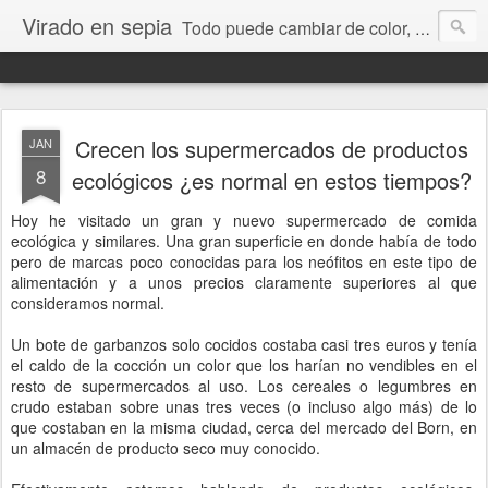
Virado en sepia
Todo puede cambiar de color, depende de nosotros y de nuestra capacidad para aprender a mirar. Hablamos de sociedad, economía, empresa, política, RRHH, formación. De Historia reciente, de educación y de temas sociales.
Crecen los supermercados de productos
JAN
8
ecológicos ¿es normal en estos tiempos?
Hoy he visitado un gran y nuevo supermercado de comida
ecológica y similares. Una gran superficie en donde había de todo
pero de marcas poco conocidas para los neófitos en este tipo de
alimentación y a unos precios claramente superiores al que
consideramos normal.
Un bote de garbanzos solo cocidos costaba casi tres euros y tenía
el caldo de la cocción un color que los harían no vendibles en el
resto de supermercados al uso. Los cereales o legumbres en
crudo estaban sobre unas tres veces (o incluso algo más) de lo
que costaban en la misma ciudad, cerca del mercado del Born, en
un almacén de producto seco muy conocido.