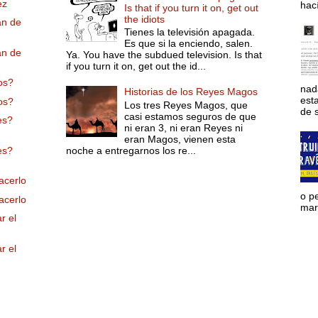
ez
hac
Is that if you turn it on, get out
the idiots
an de
Tienes la televisión apagada.
Es que si la enciendo, salen.
an de
Ya. You have the subdued television. Is that
if you turn it on, get out the id...
os?
nad
Historias de los Reyes Magos
est
os?
Los tres Reyes Magos, que
de s
casi estamos seguros de que
es?
ni eran 3, ni eran Reyes ni
eran Magos, vienen esta
es?
noche a entregarnos los re...
acerlo
o p
acerlo
mara
r el
r el