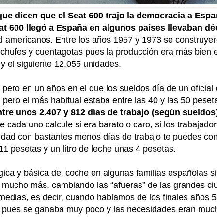
ue dicen que el Seat 600 trajo la democracia a Esp
at 600 llegó a España en algunos países llevaban d
rd americanos. Entre los años 1957 y 1973 se construye
enchufes y cuentagotas pues la producción era más bien 
y el siguiente 12.055 unidades.
pero en un años en el que los sueldos día de un oficial 
 pero el más habitual estaba entre las 40 y las 50 peset
tre unos 2.407 y 812 días de trabajo (según sueldos
ue cada uno calcule si era barato o caro, si los trabajad
idad con bastantes menos días de trabajo te puedes com
11 pesetas y un litro de leche unas 4 pesetas.
gica y básica del coche en algunas familias españolas sim
ucho más, cambiando las “afueras” de las grandes ciu
edias, es decir, cuando hablamos de los finales años 50
a, pues se ganaba muy poco y las necesidades eran muc