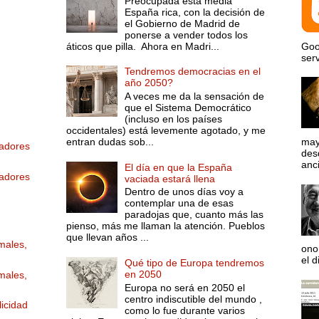
Preocupada está media
España rica, con la decisión de
el Gobierno de Madrid de
ponerse a vender todos los
áticos que pilla. Ahora en Madri...
Goo
serv
Tendremos democracias en el
año 2050?
A veces me da la sensación de
que el Sistema Democrático
(incluso en los países
occidentales) está levemente agotado, y me
entran dudas sob...
may
jadores
desd
anci
El día en que la España
jadores
vaciada estará llena
Dentro de unos días voy a
contemplar una de esas
paradojas que, cuanto más las
pienso, más me llaman la atención. Pueblos
que llevan años ...
males,
ono
el d
Qué tipo de Europa tendremos
en 2050
males,
Europa no será en 2050 el
centro indiscutible del mundo ,
icidad
como lo fue durante varios