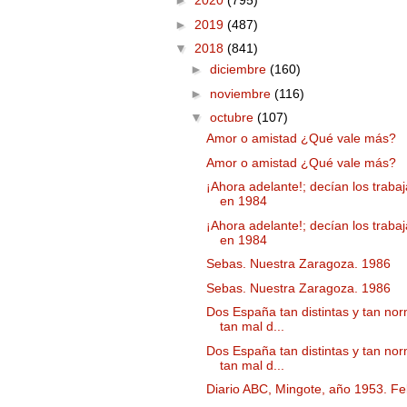
►
2020
(795)
►
2019
(487)
▼
2018
(841)
►
diciembre
(160)
►
noviembre
(116)
▼
octubre
(107)
Amor o amistad ¿Qué vale más?
Amor o amistad ¿Qué vale más?
¡Ahora adelante!; decían los traba
en 1984
¡Ahora adelante!; decían los traba
en 1984
Sebas. Nuestra Zaragoza. 1986
Sebas. Nuestra Zaragoza. 1986
Dos España tan distintas y tan nor
tan mal d...
Dos España tan distintas y tan nor
tan mal d...
Diario ABC, Mingote, año 1953. Fel