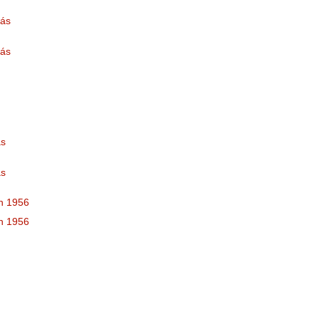
más
más
ás
ás
en 1956
en 1956