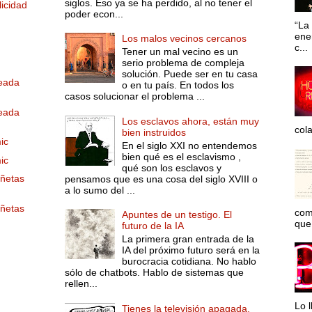
siglos. Eso ya se ha perdido, al no tener el
icidad
poder econ...
“La 
ene
Los malos vecinos cercanos
c...
Tener un mal vecino es un
serio problema de compleja
solución. Puede ser en tu casa
deada
o en tu país. En todos los
casos solucionar el problema ...
deada
Los esclavos ahora, están muy
col
bien instruidos
ic
En el siglo XXI no entendemos
bien qué es el esclavismo ,
ic
qué son los esclavos y
iñetas
pensamos que es una cosa del siglo XVIII o
a lo sumo del ...
iñetas
com
Apuntes de un testigo. El
que 
futuro de la IA
La primera gran entrada de la
IA del próximo futuro será en la
burocracia cotidiana. No hablo
sólo de chatbots. Hablo de sistemas que
rellen...
Lo l
Tienes la televisión apagada.