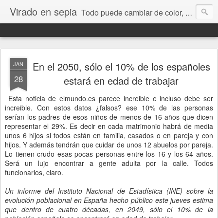
Virado en sepia
Todo puede cambiar de color, depende de nosotros y de nuestra capacidad para aprender a mirar. Hablamos de sociedad, economía, empresa, política, RRHH, formación. De Historia reciente, de educación y de temas sociales.
En el 2050, sólo el 10% de los españoles
JAN
28
estará en edad de trabajar
Esta noticia de elmundo.es parece increible e incluso debe ser
increible. Con estos datos ¿falsos? ese 10% de las personas
serían los padres de esos niños de menos de 16 años que dicen
representar el 29%. Es decir en cada matrimonio habrá de media
unos 6 hijos si todos están en familia, casados o en pareja y con
hijos. Y además tendrán que cuidar de unos 12 abuelos por pareja.
Lo tienen crudo esas pocas personas entre los 16 y los 64 años.
Será un lujo encontrar a gente adulta por la calle. Todos
funcionarios, claro.
Un informe del Instituto Nacional de Estadística (INE) sobre la
evolución poblacional en España hecho público este jueves estima
que dentro de cuatro décadas, en 2049, sólo el 10% de la