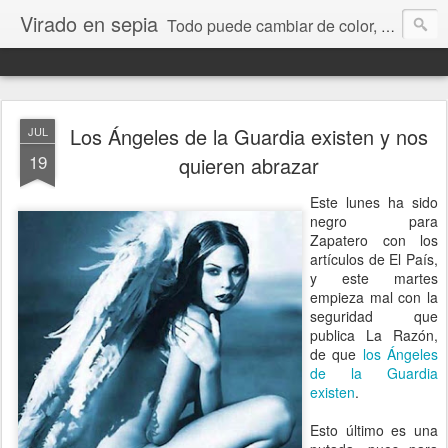
Virado en sepia
Todo puede cambiar de color, depende de nosotros y de nuestra capacidad para aprender a mirar. Hablamos de sociedad, economía, empresa, política, RRHH, formación. De Historia reciente, de educación y de temas sociales.
Los Ángeles de la Guardia existen y nos
JUL
19
quieren abrazar
Este lunes ha sido
negro para
Zapatero con los
artículos de El País,
y este martes
empieza mal con la
seguridad que
publica La Razón,
de que
los Ángeles
de la Guardia
existen
.
Esto último es una