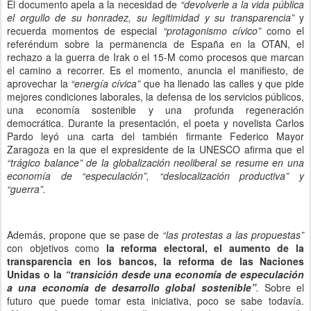
El documento apela a la necesidad de
“devolverle a la vida pública
el orgullo de su honradez, su legitimidad y su transparencia”
y
recuerda momentos de especial
“protagonismo cívico”
como el
referéndum sobre la permanencia de España en la OTAN, el
rechazo a la guerra de Irak o el 15-M como procesos que marcan
el camino a recorrer. Es el momento, anuncia el manifiesto, de
aprovechar la
“energía cívica”
que ha llenado las calles y que pide
mejores condiciones laborales, la defensa de los servicios públicos,
una economía sostenible y una profunda regeneración
democrática. Durante la presentación, el poeta y novelista Carlos
Pardo leyó una carta del también firmante Federico Mayor
Zaragoza en la que el expresidente de la UNESCO afirma que el
“trágico balance” de la globalización neoliberal se resume en una
economía de “especulación”, “deslocalización productiva” y
“guerra”.
Además, propone que se pase de
“las protestas a las propuestas”
con objetivos como
la reforma electoral, el aumento de la
transparencia en los bancos, la reforma de las Naciones
Unidas o la
“transición desde una economía de especulación
a una economía de desarrollo global sostenible”
.
Sobre el
futuro que puede tomar esta iniciativa, poco se sabe todavía.