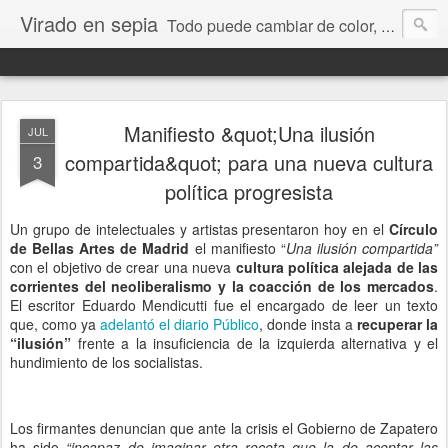
Virado en sepia
Todo puede cambiar de color, depende de nosotros y de nuestra capacidad para aprender a mirar. Hablamos de sociedad, economía, empresa, política, RRHH, formación. De Historia reciente, de educación y de temas sociales.
Manifiesto &quot;Una ilusión
JUL
compartida&quot; para una nueva cultura
3
política progresista
Un grupo de intelectuales y artistas presentaron hoy en el
Círculo
de Bellas Artes de Madrid
el manifiesto “
Una ilusión compartida”
con el objetivo de crear una nueva
cultura política alejada de las
corrientes del neoliberalismo y la coacción de los mercados
.
El escritor Eduardo Mendicutti fue el encargado de leer un texto
que, como ya
adelantó el diario Público
, donde insta a
recuperar la
“ilusión”
frente a la insuficiencia de la izquierda alternativa y el
hundimiento de los socialistas.
Los firmantes denuncian que ante la crisis el Gobierno de Zapatero
ha sido
“incapaz de imaginar otra receta que la de aceptar las