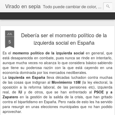
Virado en sepia
Todo puede cambiar de color, depende de nosotros y de nuestra capacidad para aprender a mirar. Hablamos de sociedad, economía, empresa, política, RRHH, formación. De Historia reciente, de educación y de temas sociales.
Debería ser el momento político de la
JUL
5
izquierda social en España
Es el
momento político de la izquierda social
en general, que
está desaparecida en combate, pues nunca se rinde en intentarlo,
aunque mucha veces no alcanza lo que considera básico sabiendo
que tiene su poderosa razón con la que está cayendo en una
economía dominada por los mercados neoliberales.
La
izquierda en España
lleva décadas luchadon contra muchas
de las cosas que indignan al
Movimiento 15M
(la ley electoral, la
oposición a la reforma laboral, de las pensiones etc), izquierda
real, de
IU
y de otros, que se han enfrentado al
PSOE y a
Zapatero
en la gestión de la salida de la crisis, que han gritado
contra el bipartidismo en España. Pero nada de esto les ha servido
para resurgir en unas elecciones municipales que no han podido
aprovechar.