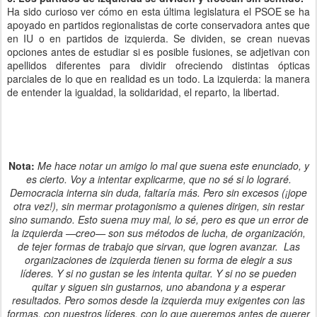
Ha sido curioso ver cómo en esta última legislatura el PSOE se ha
apoyado en partidos regionalistas de corte conservadora antes que
en IU o en partidos de izquierda. Se dividen, se crean nuevas
opciones antes de estudiar si es posible fusiones, se adjetivan con
apellidos diferentes para dividir ofreciendo distintas ópticas
parciales de lo que en realidad es un todo. La izquierda: la manera
de entender la igualdad, la solidaridad, el reparto, la libertad.
Nota:
Me hace notar un amigo lo mal que suena este enunciado, y
es cierto. Voy a intentar explicarme, que no sé si lo lograré.
Democracia interna sin duda, faltaría más. Pero sin excesos (¡jope
otra vez!), sin mermar protagonismo a quienes dirigen, sin restar
sino sumando. Esto suena muy mal, lo sé, pero es que un error de
la izquierda —creo— son sus métodos de lucha, de organización,
de tejer formas de trabajo que sirvan, que logren avanzar. Las
organizaciones de izquierda tienen su forma de elegir a sus
líderes. Y si no gustan se les intenta quitar. Y si no se pueden
quitar y siguen sin gustarnos, uno abandona y a esperar
resultados. Pero somos desde la izquierda muy exigentes con las
formas, con nuestros líderes, con lo que queremos antes de querer