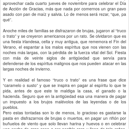
aprovechar cada cuarto jueves de noviembre para celebrar el Día
de Acción de Gracias, más que nada por comernos un gran pavo
asado con pan de maíz y salvia. Lo de menos será rezar, “que, pa
qué”.
Anoche miles de familias se disfrazaron de brujas, jugaron al “truco
o trato” y se creyeron americanos por un rato. Se olvidaron que es
una fiesta irlandesa, celta y muy antigua, que rememora el Fin del
Verano, el espantar a los malos espíritus que nos vienen con las
noches más largas, con la pérdida de la fuerza vital del Sol. Fiesta
con más de veinte siglos de antigüedad que servía para
defenderse de los espíritus malignos que nos pueden atacar en las
largas noches de invierno.
Y en realidad el famoso “truco o trato” es una frase que dice
“caramelo o susto” y que se inspira en pagar al espíritu lo que te
pida, antes de que este te maldiga la casa, el ganado o la
hacienda. Seguro que en la antigüedad esa una manera de pagar
un impuesto a los brujos malévolos de las leyendas o de los
pueblos.
Pero estas tontadas son lo de menos, lo gracioso es gastarse la
pasta en disfrazarnos de brujas o muertos, en pagar un riñón por
buñuelos de viento que solo llevan harina y huevos o en celebrar