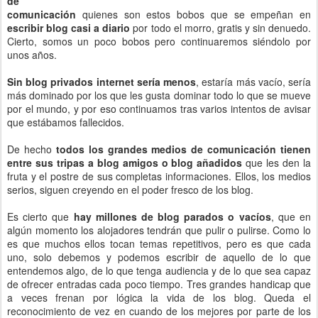
de
comunicación
quienes son estos bobos que se empeñan en
escribir blog casi a diario
por todo el morro, gratis y sin denuedo.
Cierto, somos un poco bobos pero continuaremos siéndolo por
unos años.
Sin blog privados internet sería menos
, estaría más vacío, sería
más dominado por los que les gusta dominar todo lo que se mueve
por el mundo, y por eso continuamos tras varios intentos de avisar
que estábamos fallecidos.
De hecho
todos los grandes medios de comunicación tienen
entre sus tripas a blog amigos o blog añadidos
que les den la
fruta y el postre de sus completas informaciones. Ellos, los medios
serios, siguen creyendo en el poder fresco de los blog.
Es cierto que
hay millones de blog parados o vacíos
, que en
algún momento los alojadores tendrán que pulir o pulirse. Como lo
es que muchos ellos tocan temas repetitivos, pero es que cada
uno, solo debemos y podemos escribir de aquello de lo que
entendemos algo, de lo que tenga audiencia y de lo que sea capaz
de ofrecer entradas cada poco tiempo. Tres grandes handicap que
a veces frenan por lógica la vida de los blog. Queda el
reconocimiento de vez en cuando de los mejores por parte de los