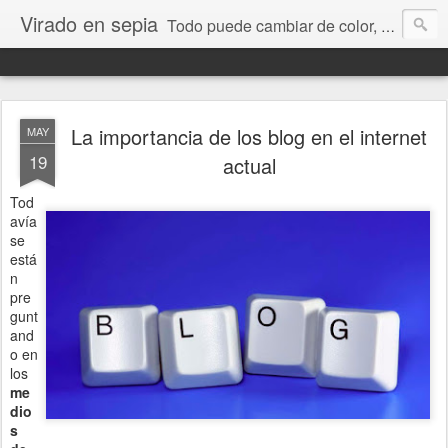
Virado en sepia
Todo puede cambiar de color, depende de nosotros y de nuestra capacidad para aprender a mirar. Hablamos de sociedad, economía, empresa, política, RRHH, formación. De Historia reciente, de educación y de temas sociales.
La importancia de los blog en el internet
MAY
19
actual
Tod
avía
se
está
n
pre
gunt
and
o en
los
me
dio
s