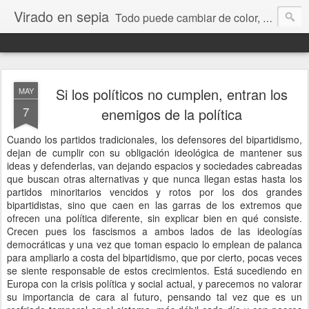
Virado en sepia
Todo puede cambiar de color, depende de nosotros y de nuestra capacidad para aprender a mirar. Hablamos de sociedad, economía, empresa, política, RRHH, formación. De Historia reciente, de educación y de temas sociales.
Si los políticos no cumplen, entran los
MAY
7
enemigos de la política
Cuando los partidos tradicionales, los defensores del bipartidismo,
dejan de cumplir con su obligación ideológica de mantener sus
ideas y defenderlas, van dejando espacios y sociedades cabreadas
que buscan otras alternativas y que nunca llegan estas hasta los
partidos minoritarios vencidos y rotos por los dos grandes
bipartidistas, sino que caen en las garras de los extremos que
ofrecen una política diferente, sin explicar bien en qué consiste.
Crecen pues los fascismos a ambos lados de las ideologías
democráticas y una vez que toman espacio lo emplean de palanca
para ampliarlo a costa del bipartidismo, que por cierto, pocas veces
se siente responsable de estos crecimientos. Está sucediendo en
Europa con la crisis política y social actual, y parecemos no valorar
su importancia de cara al futuro, pensando tal vez que es un