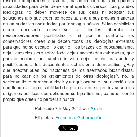
resfriado temporal en el sistema, más débil cada día y con peores
capacidades para defenderse de atropellos diversos. Las grandes
ideologías no deben moverse de sus ideas ni adaptar sus
soluciones a lo que creen se necesita, sino a sus propias maneras
de entender las sociedades por ideología básica. Si los socialistas
creen necesario convertirse en inútiles liberales o
neoconservadores posibilistas o si por el contrario los
conservadores creen que deben tocas las ideologías extremas
para que no se escapen o caer en los brazos del neocapitalismo,
dejan espacios pero sobre todo dejan sociedades cabreadas, que
por abstención o por cambio de voto, dejan mucho más poder y
posibilidades a los descontentos del sistema democrático. ¿Hay
que aceptar pues los trapicheos de los asentados bipartidistas,
para no caer en los crecimientos de otras ideologías?, no, la
sociedad tiene derecho a elegir y a equivocarse en su elección, los
que tienen la responsabilidad de que esto no se produzca son los
dirigentes políticos que defienden su bipartidismo, como un cortijo
propio que creen no perderán nunca.
Publicado
7th May 2012
por
Ajovin
Etiquetas:
Economía
Gobernación