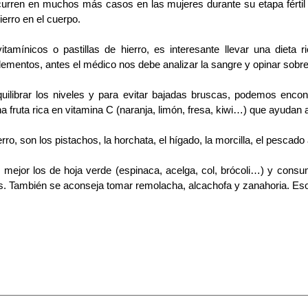
curren en muchos más casos en las mujeres durante su etapa fértil
ierro en el cuerpo.
tamínicos o pastillas de hierro, es interesante llevar una dieta r
ementos, antes el médico nos debe analizar la sangre y opinar sobre
quilibrar los niveles y para evitar bajadas bruscas, podemos enco
 fruta rica en vitamina C (naranja, limón, fresa, kiwi…) que ayudan a 
ro, son los pistachos, la horchata, el hígado, la morcilla, el pescado 
mejor los de hoja verde (espinaca, acelga, col, brócoli…) y consu
. También se aconseja tomar remolacha, alcachofa y zanahoria.
Eso