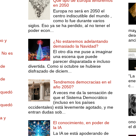
Qué tipo de Europa tendremos
en 2050
Europa no será en 2050 el
centro indiscutible del mundo ,
como lo fue durante varios
siglos. Eso ya se ha perdido, al no tener el
poder econ...
may
desd
anci
mo y
¿No estaremos adelantando
demasiado la Navidad?
El otro día me puse a imaginar
. No es
una escena que puede
parecer disparatada e incluso
 de
divertida. Como si octubre se hubiese
disfrazado de diciem...
“La 
 de
ene
Tendremos democracias en el
c...
año 2050?
 quedó
A veces me da la sensación de
que el Sistema Democrático
(incluso en los países
 quedó
occidentales) está levemente agotado, y me
entran dudas sob...
a y
ono
El conocimiento, en poder de
el d
la IA
La IA se está apoderando de