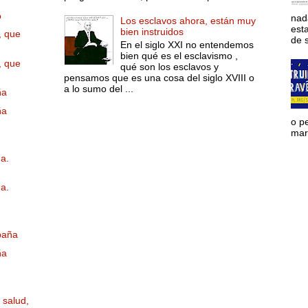
o
nad
Los esclavos ahora, están muy
est
bien instruidos
, que
de s
En el siglo XXI no entendemos
bien qué es el esclavismo ,
, que
qué son los esclavos y
pensamos que es una cosa del siglo XVIII o
a lo sumo del ...
ña
ña
o p
mara
na.
na.
paña
ña
 salud,