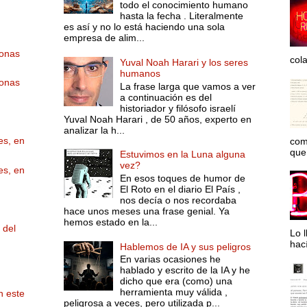
todo el conocimiento humano
hasta la fecha . Literalmente
es así y no lo está haciendo una sola
empresa de alim...
zonas
col
Yuval Noah Harari y los seres
humanos
zonas
La frase larga que vamos a ver
a continuación es del
historiador y filósofo israelí
Yuval Noah Harari , de 50 años, experto en
analizar la h...
es, en
com
que 
Estuvimos en la Luna alguna
vez?
es, en
En esos toques de humor de
El Roto en el diario El País ,
nos decía o nos recordaba
hace unos meses una frase genial. Ya
hemos estado en la...
del
Lo l
hac
Hablemos de IA y sus peligros
En varias ocasiones he
hablado y escrito de la IA y he
dicho que era (como) una
herramienta muy válida ,
n este
peligrosa a veces, pero utilizada p...