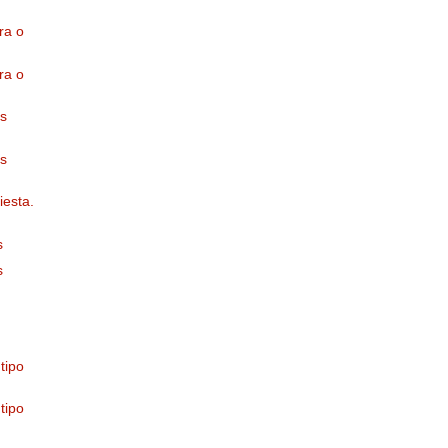
ra o
ra o
as
as
iesta.
s
s
tipo
tipo