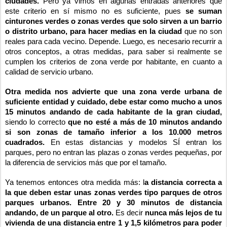
ciudades.
Pero ya vimos en algunas entradas anteriores que
este criterio en sí mismo no es suficiente, pues
se suman
cinturones verdes o zonas verdes que solo sirven a un barrio
o distrito urbano, para hacer medias en la ciudad
que no son
reales para cada vecino. Depende. Luego, es necesario recurrir a
otros conceptos, a otras medidas, para saber si realmente se
cumplen los criterios de zona verde por habitante, en cuanto a
calidad de servicio urbano.
Otra medida nos advierte que una zona verde urbana de
suficiente entidad y cuidado, debe estar como mucho a unos
15 minutos andando de cada habitante de la gran ciudad,
siendo lo correcto
que no esté a más de 10 minutos andando
si son zonas de tamaño inferior a los 10.000 metros
cuadrados.
En estas distancias y modelos SÍ entran los
parques, pero no entran las plazas o zonas verdes pequeñas, por
la diferencia de servicios más que por el tamaño.
Ya tenemos entonces otra medida más: l
a distancia correcta a
la que deben estar unas zonas verdes tipo parques de otros
parques urbanos. Entre 20 y 30 minutos de distancia
andando, de un parque al otro.
Es decir
nunca más lejos de tu
vivienda de una distancia entre 1 y 1,5 kilómetros para poder