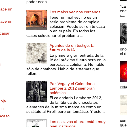
poder econ...
“La 
hace un
ene
Los malos vecinos cercanos
c...
Tener un mal vecino es un
hace un
serio problema de compleja
solución. Puede ser en tu casa
o en tu país. En todos los
acasar
casos solucionar el problema ...
Apuntes de un testigo. El
ono
futuro de la IA
el d
La primera gran entrada de la
IA del próximo futuro será en la
burocracia cotidiana. No hablo
l
sólo de chatbots. Hablo de sistemas que
rellen...
e
Paz Vega y el Calendario
col
Lambertz 2012 siembran
e
polémica
El calendario Lambertz 2012,
hoja
de la fábrica de chocolates
alemanes de la misma marca es como un
pio
sustituto al Pirelli pero en temático. Y este...
 acaso
com
Los esclavos ahora, están muy
que 
bien instruidos