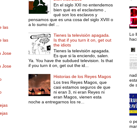
En el siglo XXI no entendemos
bien qué es el esclavismo ,
qué son los esclavos y
pensamos que es una cosa del siglo XVIII o
a lo sumo del ...
e las
Lo l
Tienes la televisión apagada.
hac
e las
Is that if you turn it on, get out
the idiots
Tienes la televisión apagada.
n Jose
Es que si la enciendo, salen.
Ya. You have the subdued television. Is that
if you turn it on, get out the id...
n Jose
nad
Historias de los Reyes Magos
o
est
Los tres Reyes Magos, que
de s
casi estamos seguros de que
ni eran 3, ni eran Reyes ni
o
eran Magos, vienen esta
noche a entregarnos los re...
ejas
ejas
,
o p
mara
,