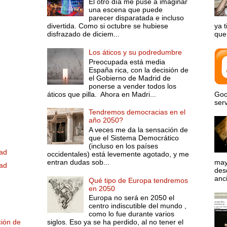
El otro día me puse a imaginar
una escena que puede
parecer disparatada e incluso
divertida. Como si octubre se hubiese
ya 
disfrazado de diciem...
que 
Los áticos y su podredumbre
Preocupada está media
España rica, con la decisión de
el Gobierno de Madrid de
ponerse a vender todos los
áticos que pilla. Ahora en Madri...
Goo
serv
Tendremos democracias en el
año 2050?
A veces me da la sensación de
que el Sistema Democrático
(incluso en los países
dad
occidentales) está levemente agotado, y me
entran dudas sob...
may
dad
desd
anci
Qué tipo de Europa tendremos
en 2050
Europa no será en 2050 el
centro indiscutible del mundo ,
como lo fue durante varios
ción de
siglos. Eso ya se ha perdido, al no tener el