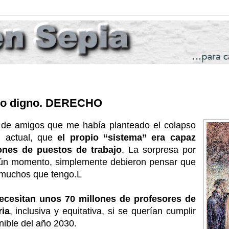
ajo digno. DERECHO
o de amigos que me había planteado el colapso
l actual, que
el propio “sistema” era capaz
lones de puestos de trabajo
. La sorpresa por
ngún momento, simplemente debieron pensar que
s muchos que tengo.L
cesitan unos 70 millones de profesores de
ia
, inclusiva y equitativa, si se querían cumplir
enible del año 2030.