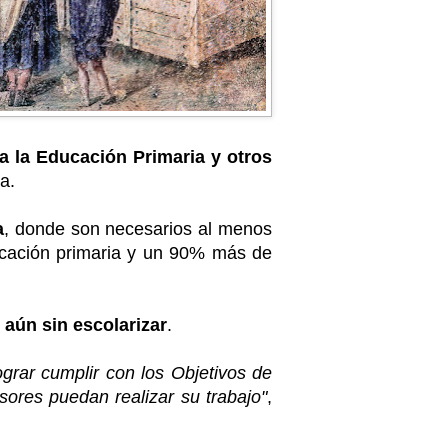
a la Educación Primaria y otros
a.
a
, donde son necesarios al menos
ucación primaria y un 90% más de
aún sin escolarizar
.
grar cumplir con los Objetivos de
ores puedan realizar su trabajo"
,